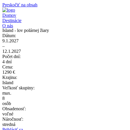
Preskočiť na obsah
Domov
Destinácie
O nás
Island - lov polárnej žiary
Dátum:
9.1.2027
–
12.1.2027
Počet dní:
4 dní
Cena:
1290 €
Krajina:
Island
Veľkosť skupiny:
max.
8
osôb
Obsadenosť:
voľné
Náročnosť:
stredná
Prihlásiť sa