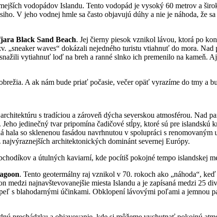
mejších vodopádov Islandu. Tento vodopád je vysoký 60 metrov a širok
iho. V jeho vodnej hmle sa často objavujú dúhy a nie je náhoda, že sa S
fjara
Black
Sand
Beach
. Jej čierny piesok vznikol lávou, ktorá po ko
– tzv. „sneaker waves“ dokázali nejedného turistu vtiahnuť do mora. Nad 
snažili vytiahnuť loď na breh a ranné slnko ich premenilo na kameň. Aj 
obrežia. A ak nám bude priať počasie, večer opäť vyrazíme do tmy a 
architektúru s tradíciou a zároveň dýcha severskou atmosférou. Nad p
 Jeho jedinečný tvar pripomína čadičové stĺpy, ktoré sú pre islandskú k
á hala so sklenenou fasádou navrhnutou v spolupráci s renomovaným u
z najvýraznejších architektonických dominánt severnej Európy.
bchodíkov a útulných kaviarní, kde pocítiš pokojné tempo islandskej m
agoon
. Tento geotermálny raj vznikol v 70. rokoch ako „náhoda“, keď s
on medzi najnavštevovanejšie miesta Islandu a je zapísaná medzi 25 d
ý kúpeľ s blahodarnými účinkami. Obklopení lávovými poľami a jemnou
dnú prechádzku a objavovanie, kde si môžeme vychutnať pokojnú atmosfé