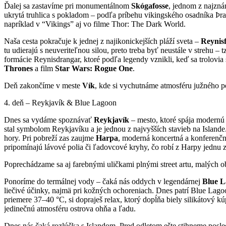
Ďalej sa zastavíme pri monumentálnom
Skógafosse
, jednom z najzná
ukrytá truhlica s pokladom – podľa príbehu vikingského osadníka Þras
napríklad v “Vikings” aj vo filme Thor: The Dark World.
Naša cesta pokračuje k jednej z najikonickejších pláží sveta –
Reynis
tu udierajú s neuveriteľnou silou, preto treba byť neustále v strehu 
formácie Reynisdrangar, ktoré podľa legendy vznikli, keď sa trolovia 
Thrones
a film
Star Wars: Rogue One
.
Deň zakončíme v meste
Vík
, kde si vychutnáme atmosféru južného p
4. deň – Reykjavík & Blue Lagoon
Dnes sa vydáme spoznávať
Reykjavík
– mesto, ktoré spája modernú 
stal symbolom Reykjavíku a je jednou z najvyšších stavieb na Islande.
hory. Pri pobreží zas zaujme
Harpa
, moderná koncertná a konferenčn
pripomínajú lávové polia či ľadovcové kryhy, čo robí z Harpy jednu 
Poprechádzame sa aj farebnými uličkami plnými street artu, malých o
Ponoríme do termálnej vody – čaká nás oddych v legendárnej
Blue
L
liečivé účinky, najmä pri kožných ochoreniach. Dnes patrí Blue Lago
priemere 37–40 °C, si dopraješ relax, ktorý dopĺňa biely silikátov
jedinečnú atmosféru ostrova ohňa a ľadu.
Dnes nás čaká rozlúčka s Islandom. Pred odletom ešte stihneme posle