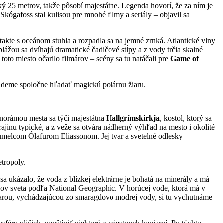
ý 25 metrov, takže pôsobí majestátne. Legenda hovorí, že za ním je
kógafoss stal kulisou pre mnohé filmy a seriály – objavil sa
ntakte s oceánom stuhla a rozpadla sa na jemné zrnká. Atlantické vlny
plážou sa dvíhajú dramatické čadičové stĺpy a z vody trčia skalné
toto miesto očarilo filmárov – scény sa tu natáčali pre
Game
of
budeme spoločne hľadať magickú polárnu žiaru.
anorámou mesta sa týči majestátna
Hallgrímskirkja
, kostol, ktorý sa
rajinu typické, a z veže sa otvára nádherný výhľad na mesto i okolité
melcom Ólafurom Eliassonom. Jej tvar a svetelné odlesky
etropoly.
a ukázalo, že voda z blízkej elektrárne je bohatá na minerály a má
ivov sveta podľa National Geographic. V horúcej vode, ktorá má v
 parou, vychádzajúcou zo smaragdovo modrej vody, si tu vychutnáme
ru uličiek, navštíviť niektorú z miestnych kaviarní. Po týchto