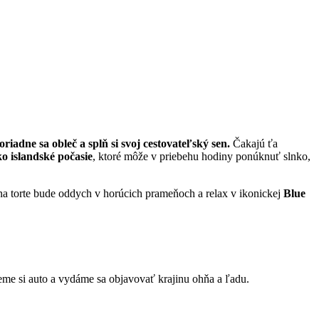
oriadne sa obleč a splň si svoj cestovateľský sen.
Čakajú ťa
o islandské počasie
, ktoré môže v priebehu hodiny ponúknuť slnko,
na torte bude oddych v horúcich prameňoch a relax v ikonickej
Blue
eme si auto a vydáme sa objavovať krajinu ohňa a ľadu.