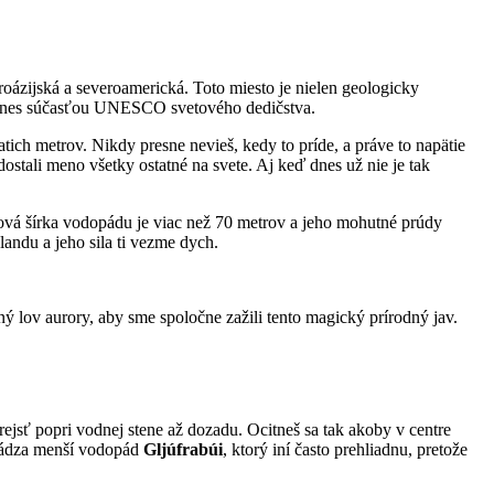
uroázijská a severoamerická. Toto miesto je nielen geologicky
e dodnes súčasťou UNESCO svetového dedičstva.
atich metrov. Nikdy presne nevieš, kedy to príde, a práve to napätie
dostali meno všetky ostatné na svete. Aj keď dnes už nie je tak
ová šírka vodopádu je viac než 70 metrov a jeho mohutné prúdy
landu a jeho sila ti vezme dych.
ný lov aurory, aby sme spoločne zažili tento magický prírodný jav.
ejsť popri vodnej stene až dozadu. Ocitneš sa tak akoby v centre
achádza menší vodopád
Gljúfrabúi
, ktorý iní často prehliadnu, pretože