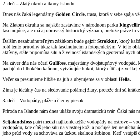
2. deň – Zlatý okruh a ikony Islandu
Dnes nás čaká legendárny
Golden
Circle
, trasa, ktorá v sebe spája v
Na Zlatom okruhu sa najskôr zastavíme v národnom parku
Þingvellir
fascinujúce, ale má aj obrovský historický význam, pretože práve tu 
Ďalším nezabudnuteľným zážitkom bude gejzír
Strokkur
, ktorý kaž
robí tento prírodný úkaz tak fascinujúcim a fotogenickým. V tejto obla
aktívny, stále pripomína silu a živelnosť islandských geotermálnych ob
Na záver dňa nás očarí
Gullfoss
, majestátny dvojstupňový vodopád, k
padajú do hlbokého kaňonu, vytvárajúc hukot, ktorý cítiť aj z veľkej v
Večer sa presunieme hlbšie na juh a ubytujeme sa v oblasti
Hella
.
Zima je ideálny čas na sledovanie polárnej žiary, pretože dni sú krát
3. deň – Vodopády, pláže a čierny piesok
Príroda na Islande nám dnes ukáže svoju dramatickú tvár. Čaká nás
Seljalandsfoss
patrí medzi najikonickejšie vodopády na ostrove – vod
vodopádu, kde cítiš jeho silu na vlastnej koži a počuješ len neutích
jeho prúd vody sa schováva za úzkou skalnou štrbinou. Keď vstúpiš d