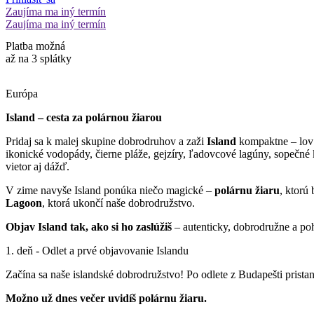
Zaujíma ma iný termín
Zaujíma ma iný termín
Platba možná
až na 3 splátky
Európa
Island – cesta za polárnou žiarou
Pridaj sa k malej skupine dobrodruhov a zaži
Island
kompaktne – lov 
ikonické vodopády, čierne pláže, gejzíry, ľadovcové lagúny, sopečn
vietor aj dážď.
V zime navyše Island ponúka niečo magické –
polárnu žiaru
, ktorú
Lagoon
, ktorá ukončí naše dobrodružstvo.
Objav Island tak, ako si ho zaslúžiš
– autenticky, dobrodružne a po
1. deň - Odlet a prvé objavovanie Islandu
Začína sa naše islandské dobrodružstvo! Po odlete z Budapešti pris
Možno už dnes večer uvidíš polárnu žiaru.