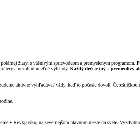
polárnej žiary, s vášnivým sprievodcom a premysleným programom.
P
é krátery a nezabudnuteľné výhľady.
Každý deň je iný – premenlivý ak
 budeme aktívne vyhľadávať vždy, keď to počasie dovolí. Čerešničkou 
hodlne.
taneme v Reykjavíku, najsevernejšom hlavnom meste na svete. Vyzdvihn