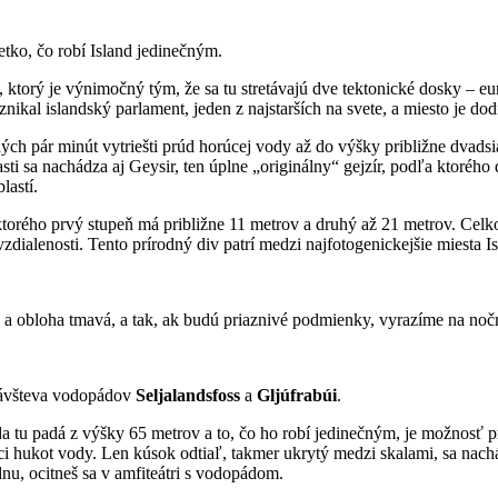
šetko, čo robí Island jedinečným.
, ktorý je výnimočný tým, že sa tu stretávajú dve tektonické dosky – e
vznikal islandský parlament, jeden z najstarších na svete, a miesto j
dých pár minút vytriešti prúd horúcej vody až do výšky približne dvadsi
sti sa nachádza aj Geysir, ten úplne „originálny“ gejzír, podľa ktorého 
lastí.
torého prvý stupeň má približne 11 metrov a druhý až 21 metrov. Celk
zdialenosti. Tento prírodný div patrí medzi najfotogenickejšie miesta Is
ke a obloha tmavá, a tak, ak budú priaznivé podmienky, vyrazíme na noč
 návšteva vodopádov
Seljalandsfoss
a
Gljúfrabúi
.
a tu padá z výšky 65 metrov a to, čo ho robí jedinečným, je možnosť pr
ajúci hukot vody. Len kúsok odtiaľ, takmer ukrytý medzi skalami, sa n
nu, ocitneš sa v amfiteátri s vodopádom.