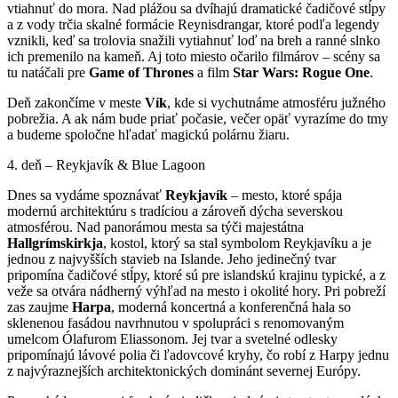
vtiahnuť do mora. Nad plážou sa dvíhajú dramatické čadičové stĺpy
a z vody trčia skalné formácie Reynisdrangar, ktoré podľa legendy
vznikli, keď sa trolovia snažili vytiahnuť loď na breh a ranné slnko
ich premenilo na kameň. Aj toto miesto očarilo filmárov – scény sa
tu natáčali pre
Game
of Thrones
a film
Star Wars: Rogue One
.
Deň zakončíme v meste
Vík
, kde si vychutnáme atmosféru južného
pobrežia. A ak nám bude priať počasie, večer opäť vyrazíme do tmy
a budeme spoločne hľadať magickú polárnu žiaru.
4. deň – Reykjavík & Blue Lagoon
Dnes sa vydáme spoznávať
Reykjavík
– mesto, ktoré spája
modernú architektúru s tradíciou a zároveň dýcha severskou
atmosférou. Nad panorámou mesta sa týči majestátna
Hallgrímskirkja
, kostol, ktorý sa stal symbolom Reykjavíku a je
jednou z najvyšších stavieb na Islande. Jeho jedinečný tvar
pripomína čadičové stĺpy, ktoré sú pre islandskú krajinu typické, a z
veže sa otvára nádherný výhľad na mesto i okolité hory. Pri pobreží
zas zaujme
Harpa
, moderná koncertná a konferenčná hala so
sklenenou fasádou navrhnutou v spolupráci s renomovaným
umelcom Ólafurom Eliassonom. Jej tvar a svetelné odlesky
pripomínajú lávové polia či ľadovcové kryhy, čo robí z Harpy jednu
z najvýraznejších architektonických dominánt severnej Európy.