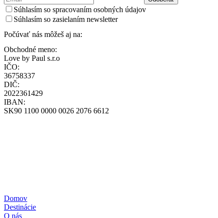
Súhlasím so spracovaním osobných údajov
Súhlasím so zasielaním newsletter
Počúvať nás môžeš aj na:
Obchodné meno:
Love by Paul s.r.o
IČO:
36758337
DIČ:
2022361429
IBAN:
SK90 1100 0000 0026 2076 6612
Všeobecné obchodné podmienky
Zásady ochrany osobných údajov
Zásady používania cookies
Reklamačný poriadok
Formulár štandardných informácií pre zmluvy o zájazdoch
Pravidlá súťaže – poukážka
+421-948-314-142
loff@loff.sk
Domov
Destinácie
O nás