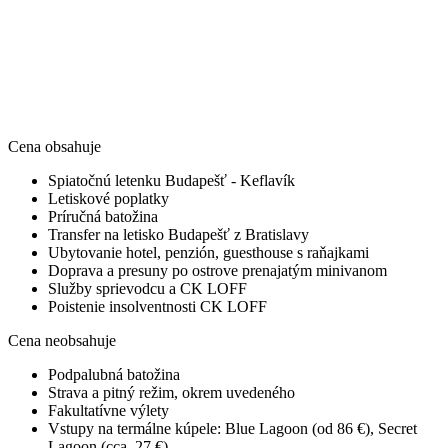
Cena obsahuje
Spiatočnú letenku Budapešť - Keflavík
Letiskové poplatky
Príručná batožina
Transfer na letisko Budapešť z Bratislavy
Ubytovanie hotel, penzión, guesthouse s raňajkami
Doprava a presuny po ostrove prenajatým minivanom
Služby sprievodcu a CK LOFF
Poistenie insolventnosti CK LOFF
Cena neobsahuje
Podpalubná batožina
Strava a pitný režim, okrem uvedeného
Fakultatívne výlety
Vstupy na termálne kúpele: Blue Lagoon (od 86 €), Secret
Lagoon (cca. 27 €)