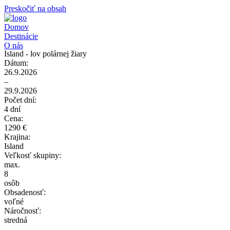
Preskočiť na obsah
Domov
Destinácie
O nás
Island - lov polárnej žiary
Dátum:
26.9.2026
–
29.9.2026
Počet dní:
4 dní
Cena:
1290 €
Krajina:
Island
Veľkosť skupiny:
max.
8
osôb
Obsadenosť:
voľné
Náročnosť:
stredná