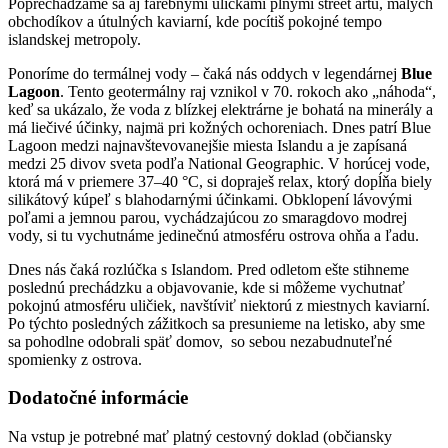
Poprechádzame sa aj farebnými uličkami plnými street artu, malých
obchodíkov a útulných kaviarní, kde pocítiš pokojné tempo
islandskej metropoly.
Ponoríme do termálnej vody – čaká nás oddych v legendárnej
Blue
Lagoon
. Tento geotermálny raj vznikol v 70. rokoch ako „náhoda“,
keď sa ukázalo, že voda z blízkej elektrárne je bohatá na minerály a
má liečivé účinky, najmä pri kožných ochoreniach. Dnes patrí Blue
Lagoon medzi najnavštevovanejšie miesta Islandu a je zapísaná
medzi 25 divov sveta podľa National Geographic. V horúcej vode,
ktorá má v priemere 37–40 °C, si dopraješ relax, ktorý dopĺňa biely
silikátový kúpeľ s blahodarnými účinkami. Obklopení lávovými
poľami a jemnou parou, vychádzajúcou zo smaragdovo modrej
vody, si tu vychutnáme jedinečnú atmosféru ostrova ohňa a ľadu.
Dnes nás čaká rozlúčka s Islandom. Pred odletom ešte stihneme
poslednú prechádzku a objavovanie, kde si môžeme vychutnať
pokojnú atmosféru uličiek, navštíviť niektorú z miestnych kaviarní.
Po týchto posledných zážitkoch sa presunieme na letisko, aby sme
sa pohodlne odobrali späť domov, so sebou nezabudnuteľné
spomienky z ostrova.
Dodatočné informácie
Na vstup je potrebné mať platný cestovný doklad (občiansky