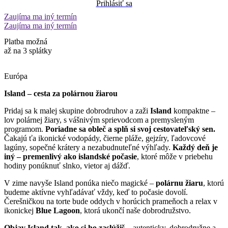
Prihlásiť sa
Zaujíma ma iný termín
Zaujíma ma iný termín
Platba možná
až na 3 splátky
Európa
Island – cesta za polárnou žiarou
Pridaj sa k malej skupine dobrodruhov a zaži
Island
kompaktne –
lov polárnej žiary, s vášnivým sprievodcom a premysleným
programom.
Poriadne sa obleč a splň si svoj cestovateľský sen.
Čakajú ťa ikonické vodopády, čierne pláže, gejzíry, ľadovcové
lagúny, sopečné krátery a nezabudnuteľné výhľady.
Každý deň je
iný – premenlivý ako islandské počasie
, ktoré môže v priebehu
hodiny ponúknuť slnko, vietor aj dážď.
V zime navyše Island ponúka niečo magické –
polárnu žiaru
, ktorú
budeme aktívne vyhľadávať vždy, keď to počasie dovolí.
Čerešničkou na torte bude oddych v horúcich prameňoch a relax v
ikonickej
Blue Lagoon
, ktorá ukončí naše dobrodružstvo.
Objav Island tak, ako si ho zaslúžiš
– autenticky, dobrodružne a