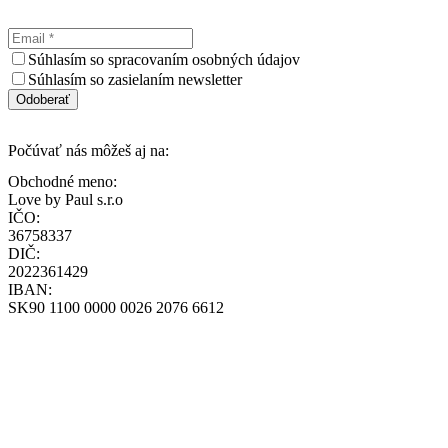
Súhlasím so spracovaním osobných údajov
Súhlasím so zasielaním newsletter
Odoberať
Počúvať nás môžeš aj na:
Obchodné meno:
Love by Paul s.r.o
IČO:
36758337
DIČ:
2022361429
IBAN:
SK90 1100 0000 0026 2076 6612
loff@loff.sk
+421-948-314-142
Všeobecné obchodné podmienky
Zásady ochrany osobných údajov
Zásady používania cookies
Reklamačný poriadok
Formulár štandardných informácií pre zmluvy o zájazdoch