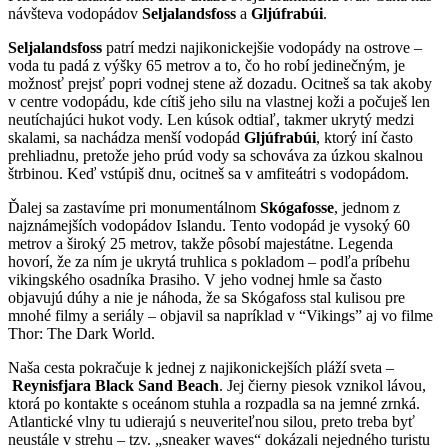
návšteva vodopádov
Seljalandsfoss
a
Gljúfrabúi
.
Seljalandsfoss
patrí medzi najikonickejšie vodopády na ostrove –
voda tu padá z výšky 65 metrov a to, čo ho robí jedinečným, je
možnosť prejsť popri vodnej stene až dozadu. Ocitneš sa tak akoby
v centre vodopádu, kde cítiš jeho silu na vlastnej koži a počuješ len
neutíchajúci hukot vody. Len kúsok odtiaľ, takmer ukrytý medzi
skalami, sa nachádza menší vodopád
Gljúfrabúi
, ktorý iní často
prehliadnu, pretože jeho prúd vody sa schováva za úzkou skalnou
štrbinou. Keď vstúpiš dnu, ocitneš sa v amfiteátri s vodopádom.
Ďalej sa zastavíme pri monumentálnom
Skógafosse
, jednom z
najznámejších vodopádov Islandu. Tento vodopád je vysoký 60
metrov a široký 25 metrov, takže pôsobí majestátne. Legenda
hovorí, že za ním je ukrytá truhlica s pokladom – podľa príbehu
vikingského osadníka Þrasiho. V jeho vodnej hmle sa často
objavujú dúhy a nie je náhoda, že sa Skógafoss stal kulisou pre
mnohé filmy a seriály – objavil sa napríklad v “Vikings” aj vo filme
Thor: The Dark World.
Naša cesta pokračuje k jednej z najikonickejších pláží sveta –
Reynisfjara
Black
Sand
Beach
. Jej čierny piesok vznikol lávou,
ktorá po kontakte s oceánom stuhla a rozpadla sa na jemné zrnká.
Atlantické vlny tu udierajú s neuveriteľnou silou, preto treba byť
neustále v strehu – tzv. „sneaker waves“ dokázali nejedného turistu