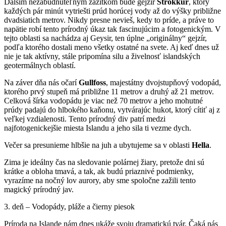
Ďalším nezabudnuteľným zážitkom bude gejzír
Strokkur
, ktorý
každých pár minút vytriešti prúd horúcej vody až do výšky približne
dvadsiatich metrov. Nikdy presne nevieš, kedy to príde, a práve to
napätie robí tento prírodný úkaz tak fascinujúcim a fotogenickým. V
tejto oblasti sa nachádza aj Geysir, ten úplne „originálny“ gejzír,
podľa ktorého dostali meno všetky ostatné na svete. Aj keď dnes už
nie je tak aktívny, stále pripomína silu a živelnosť islandských
geotermálnych oblastí.
Na záver dňa nás očarí
Gullfoss
, majestátny dvojstupňový vodopád,
ktorého prvý stupeň má približne 11 metrov a druhý až 21 metrov.
Celková šírka vodopádu je viac než 70 metrov a jeho mohutné
prúdy padajú do hlbokého kaňonu, vytvárajúc hukot, ktorý cítiť aj z
veľkej vzdialenosti. Tento prírodný div patrí medzi
najfotogenickejšie miesta Islandu a jeho sila ti vezme dych.
Večer sa presunieme hlbšie na juh a ubytujeme sa v oblasti
Hella
.
Zima je ideálny čas na sledovanie polárnej žiary, pretože dni sú
krátke a obloha tmavá, a tak, ak budú priaznivé podmienky,
vyrazíme na nočný lov aurory, aby sme spoločne zažili tento
magický prírodný jav.
3. deň – Vodopády, pláže a čierny piesok
Príroda na Islande nám dnes ukáže svoju dramatickú tvár. Čaká nás