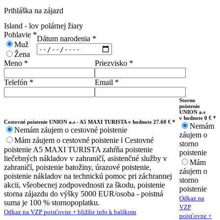
Prihláška na zájazd
Island - lov polárnej žiary
Pohlavie
*
Dátum narodenia
*
Muž
Žena
Meno
*
Priezvisko
*
Telefón
*
Email
*
Storno
poistenie
UNION a.s
v hodnote 0 € *
Cestovné poistenie UNION a.s - A5 MAXI TURISTA v hodnote 27.60 € *
Nemám
Nemám záujem o cestovné poistenie
záujem o
Mám záujem o cestovné poistenie
ℹ️
Cestovné
storno
poistenie A5 MAXI TURISTA zahŕňa poistenie
poistenie
liečebných nákladov v zahraničí, asistenčné služby v
Mám
zahraničí, poistenie batožiny, úrazové poistenie,
záujem o
poistenie nákladov na technickú pomoc pri záchrannej
storno
akcii, všeobecnej zodpovednosti za škodu, poistenie
poistenie
storna zájazdu do výšky 5000 EUR/osoba - poistná
Odkaz na
suma je 100 % stornopoplatku.
VZP
Odkaz na VZP poisťovne + bližšie info k balíkom
poisťovne +