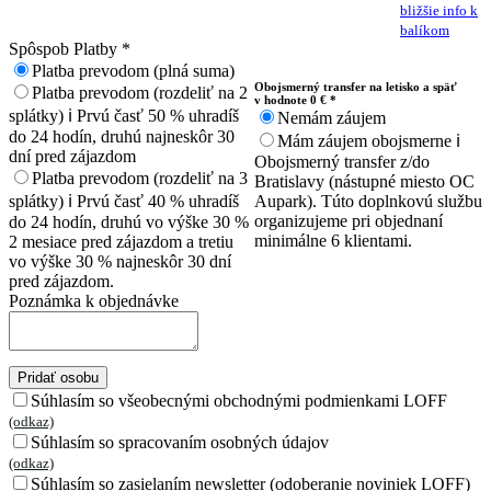
bližšie info k
balíkom
Spôspob Platby
*
Platba prevodom (plná suma)
Obojsmerný transfer na letisko a späť
Platba prevodom (rozdeliť na 2
v hodnote 0 € *
splátky)
ℹ️
Prvú časť 50 % uhradíš
Nemám záujem
do 24 hodín, druhú najneskôr 30
Mám záujem obojsmerne
ℹ️
dní pred zájazdom
Obojsmerný transfer z/do
Platba prevodom (rozdeliť na 3
Bratislavy (nástupné miesto OC
splátky)
ℹ️
Prvú časť 40 % uhradíš
Aupark). Túto doplnkovú službu
organizujeme pri objednaní
do 24 hodín, druhú vo výške 30 %
minimálne 6 klientami.
2 mesiace pred zájazdom a tretiu
vo výške 30 % najneskôr 30 dní
pred zájazdom.
Poznámka k objednávke
Pridať osobu
Súhlasím so všeobecnými obchodnými podmienkami LOFF
(odkaz)
Súhlasím so spracovaním osobných údajov
(odkaz)
Súhlasím so zasielaním newsletter (odoberanie noviniek LOFF)