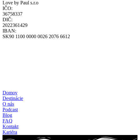
Love by Paul s.r.o
IČO:
36758337
DIČ:
2022361429
IBAN:
SK90 1100 0000 0026 2076 6612
Všeobecné obchodné podmienky
Zásady ochrany osobných údajov
Zásady používania cookies
Reklamačný poriadok
Formulár štandardných informácií pre zmluvy o zájazdoch
Pravidlá súťaže – poukážka
+421-948-314-142
loff@loff.sk
Domov
Destinácie
O nás
Podcast
Blog
FAQ
Kontakt
Kariéra