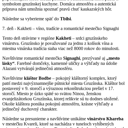
symbolom gruzínskej kuchyne. Domáca atmosféra a autentická
príprava nám umožnia spoznať pravú chuť kaukazských hôr.
Následne sa vyberieme späť do
Tbilsi
.
7. deň - Kakheti – víno, tradície a romantické mestečko Signaghi
Tento deň strávime v regióne
Kakheti
– srdci gruzínskeho
vinárstva. Gruzínsko je považované za jednu z kolísok vína a
miestna vinárska tradícia siaha viac než 8000 rokov do minulosti.
Navštívime romantické mestečko
Signaghi
, prezývané aj
„mesto
lásky“
. Farebné domčeky, kamenné uličky a výhľady na údolie
Alazani vytvárajú jedinečnú atmosféru.
Navštívime
kláštor Bodbe
– pokojný kláštorný komplex, ktorý
patrí medzi najvýznamnejšie pútnické miesta Gruzínska. Kláštor bol
postavený v 9. storočí a výraznou rekonštrukciou prešiel v 17.
storočí. Miesto je úzko späté so svätou Ninou, ženskou
evanjelizátorkou Gruzínska, ktorej relikvie sú tu dodnes uložené.
Okolie kláštora ponúka pokojnú atmosféru, krásne výhľady a
jedinečný duchovný charakter.
Následne sa presunieme a navštívime unikátne
vinárstvo Khareba
v mestečku Kvareli, ktoré sa nachádza v tuneloch vyhĺbených