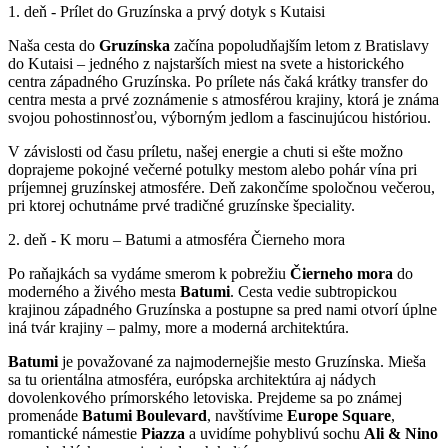
1. deň - Prílet do Gruzínska a prvý dotyk s Kutaisi
Naša cesta do
Gruzínska
začína popoludňajším letom z Bratislavy
do Kutaisi – jedného z najstarších miest na svete a historického
centra západného Gruzínska. Po prílete nás čaká krátky transfer do
centra mesta a prvé zoznámenie s atmosférou krajiny, ktorá je známa
svojou pohostinnosťou, výborným jedlom a fascinujúcou históriou.
V závislosti od času príletu, našej energie a chuti si ešte možno
doprajeme pokojné večerné potulky mestom alebo pohár vína pri
príjemnej gruzínskej atmosfére. Deň zakončíme spoločnou večerou,
pri ktorej ochutnáme prvé tradičné gruzínske špeciality.
2. deň - K moru – Batumi a atmosféra Čierneho mora
Po raňajkách sa vydáme smerom k pobrežiu
Čierneho mora
do
moderného a živého mesta
Batumi
. Cesta vedie subtropickou
krajinou západného Gruzínska a postupne sa pred nami otvorí úplne
iná tvár krajiny – palmy, more a moderná architektúra.
Batumi
je považované za najmodernejšie mesto Gruzínska. Mieša
sa tu orientálna atmosféra, európska architektúra aj nádych
dovolenkového prímorského letoviska. Prejdeme sa po známej
promenáde
Batumi Boulevard
, navštívime
Europe Square
,
romantické námestie
Piazza
a uvidíme pohyblivú sochu
Ali & Nino