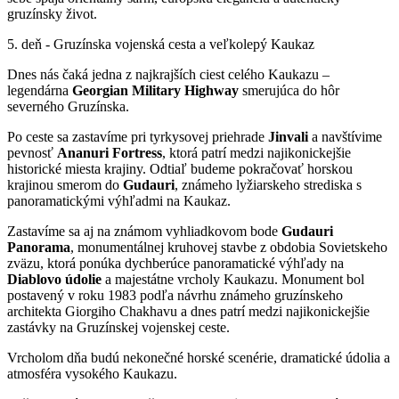
gruzínsky život.
5. deň - Gruzínska vojenská cesta a veľkolepý Kaukaz
Dnes nás čaká jedna z najkrajších ciest celého Kaukazu –
legendárna
Georgian Military Highway
smerujúca do hôr
severného Gruzínska.
Po ceste sa zastavíme pri tyrkysovej priehrade
Jinvali
a navštívime
pevnosť
Ananuri
Fortress
, ktorá patrí medzi najikonickejšie
historické miesta krajiny. Odtiaľ budeme pokračovať horskou
krajinou smerom do
Gudauri
, známeho lyžiarskeho strediska s
panoramatickými výhľadmi na Kaukaz.
Zastavíme sa aj na známom vyhliadkovom bode
Gudauri
Panorama
, monumentálnej kruhovej stavbe z obdobia Sovietskeho
zväzu, ktorá ponúka dychberúce panoramatické výhľady na
Diablovo
údolie
a majestátne vrcholy Kaukazu. Monument bol
postavený v roku 1983 podľa návrhu známeho gruzínskeho
architekta Giorgiho Chakhavu a dnes patrí medzi najikonickejšie
zastávky na Gruzínskej vojenskej ceste.
Vrcholom dňa budú nekonečné horské scenérie, dramatické údolia a
atmosféra vysokého Kaukazu.