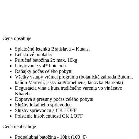
Cena obsahuje
Spiatočnú letenku Bratislava – Kutaisi
Letiskové poplatky
Príručná batožina 2x max. 10kg
Ubytovanie v 4* hoteloch
Raňajky počas celého pobytu
Všetky vstupy vrámci programu (botanická záhrada Batumi,
kaňon Martvili, jaskyňa Prometheus, lanovka Narikala)
Degustácia vína a kurz tradičného varenia vo vinárstve
Khareba
Doprava a presuny počas celého pobytu
Služby lokálneho sprievodcu
Služby sprievodcu a CK LOFF
Poistenie insolventnosti CK LOFF
Cena neobsahuje
Podpalubná batožina - 10kg (100 €)