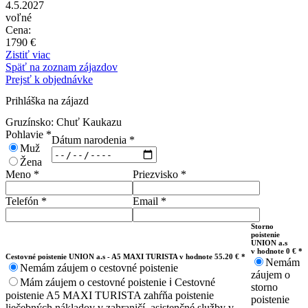
4.5.2027
voľné
Cena:
1790 €
Zistiť viac
Späť na zoznam zájazdov
Prejsť k objednávke
Prihláška na zájazd
Gruzínsko: Chuť Kaukazu
Pohlavie
*
Dátum narodenia
*
Muž
Žena
Meno
*
Priezvisko
*
Telefón
*
Email
*
Storno
poistenie
UNION a.s
v hodnote 0 € *
Cestovné poistenie UNION a.s - A5 MAXI TURISTA v hodnote 55.20 € *
Nemám
Nemám záujem o cestovné poistenie
záujem o
Mám záujem o cestovné poistenie
ℹ️
Cestovné
storno
poistenie A5 MAXI TURISTA zahŕňa poistenie
poistenie
liečebných nákladov v zahraničí, asistenčné služby v