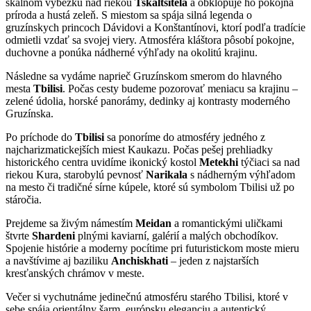
skalnom výbežku nad riekou
Tskaltsitela
a obklopuje ho pokojná
príroda a hustá zeleň. S miestom sa spája silná legenda o
gruzínskych princoch Dávidovi a Konštantínovi, ktorí podľa tradície
odmietli vzdať sa svojej viery. Atmosféra kláštora pôsobí pokojne,
duchovne a ponúka nádherné výhľady na okolitú krajinu.
Následne sa vydáme naprieč Gruzínskom smerom do hlavného
mesta
Tbilisi
. Počas cesty budeme pozorovať meniacu sa krajinu –
zelené údolia, horské panorámy, dedinky aj kontrasty moderného
Gruzínska.
Po príchode do
Tbilisi
sa ponoríme do atmosféry jedného z
najcharizmatickejších miest Kaukazu. Počas pešej prehliadky
historického centra uvidíme ikonický kostol
Metekhi
týčiaci sa nad
riekou Kura, starobylú pevnosť
Narikala
s nádherným výhľadom
na mesto či tradičné sírne kúpele, ktoré sú symbolom Tbilisi už po
stáročia.
Prejdeme sa živým námestím
Meidan
a romantickými uličkami
štvrte
Shardeni
plnými kaviarní, galérií a malých obchodíkov.
Spojenie histórie a moderny pocítime pri futuristickom moste mieru
a navštívime aj baziliku
Anchiskhati
– jeden z najstarších
kresťanských chrámov v meste.
Večer si vychutnáme jedinečnú atmosféru starého Tbilisi, ktoré v
sebe spája orientálny šarm, európsku eleganciu a autentický