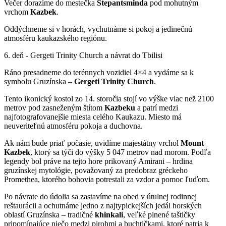
Večer dorazíme do mestečka
Stepantsminda
pod mohutným
vrchom
Kazbek
.
Oddýchneme si v horách, vychutnáme si pokoj a jedinečnú
atmosféru kaukazského regiónu.
6. deň - Gergeti Trinity Church a návrat do Tbilisi
Ráno presadneme do terénnych vozidiel 4×4 a vydáme sa k
symbolu Gruzínska –
Gergeti Trinity
Church
.
Tento ikonický kostol zo 14. storočia stojí vo výške viac než 2100
metrov pod zasneženým štítom
Kazbeku
a patrí medzi
najfotografovanejšie miesta celého Kaukazu. Miesto má
neuveriteľnú atmosféru pokoja a duchovna.
Ak nám bude priať počasie, uvidíme majestátny vrchol
Mount
Kazbek
, ktorý sa týči do výšky 5 047 metrov nad morom. Podľa
legendy bol práve na tejto hore prikovaný Amirani – hrdina
gruzínskej mytológie, považovaný za predobraz gréckeho
Promethea, ktorého bohovia potrestali za vzdor a pomoc ľuďom.
Po návrate do údolia sa zastavíme na obed v útulnej rodinnej
reštaurácii a ochutnáme jedno z najtypickejších jedál horských
oblastí Gruzínska – tradičné
khinkali
, veľké plnené taštičky
pripomínajúce niečo medzi pirohmi a buchtičkami, ktoré patria k