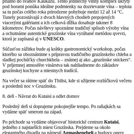
priamo do svahov Kaukazu. Tento jedinečný vínny komplex ukrytý
pod horami ponúka ideálne podmienky na dozrievanie vína – teplota
sa tu počas celého roka prirodzene pohybuje medzi 12 až 14 °C.
Tunely pozostávajú z dvoch hlavných chodieb prepojených
viacerými galériami a ich celková dĺžka dosahuje takmer 8
kilometrov. Počas návštevy spoznáme tradičný spôsob výroby vína
a ochutnáme autentické gruzínske vína vyrábané metódou qvevri,
ktorá je zapísaná aj v
UNESCO
.
Súčasťou zážitku bude aj krátky gastronomický workshop, počas
ktorého sa oboznámime s prípravou tradičného gruzínskeho chleba a
sladkej pochúťky churchkhela – známej aj ako „gruzínske snickers“.
V príjemnej atmosfére vinárstva tak nahliadneme do základov
gruzínskej kuchyne a miestnych tradícií.
Na večer sa rátime späť do Tbilisi, kde si užijeme rozlúčkovú večeru
a poslednú noc v Gruzínsku.
8. deň - Návrat do Kutaisi a odlet domov
Posledný deň si doprajeme pokojnejšie tempo. Po raňajkách sa
vydáme späť smerom na západ.
Po príchode sa vydáme objavovať historické centrum
Kutaisi
,
jedného z najstarších miest Gruzínska. Prejdeme sa okolo
elegantného divadla na námestí
Agmashenebeli
a budovy opery