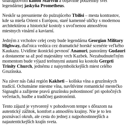
smaragdovom
kaňon Martvili
a objavíme podzemný svet
legendárnej
jaskyňa Prometheus
.
Neskôr sa presunieme do pulzujúceho
Tbilisi
– mesta kontrastov,
kde sa mieša Orient s Európou, staré kamenné uličky s modernou
architektúrou a historické kostoly s uvoľnenou atmosférou
miestnych vinární a kaviarní.
Jedným z vrcholov celej cesty bude legendárna
Georgian Military
Highway,
diaľnica vedúca cez dramatické horské scenérie veľkého
Kaukazu. Uvidíme ikonickú pevnosť
Ananuri
, panorámy
Gudauri
a dostaneme sa až pod majestátny vrch Kazbek. Nezabudnuteľným
momentom bude výjazd terénnymi autami ku kostolu
Gergeti
Trinity Church
, jednému z najsymbolickejších miest celého
Gruzínska.
Na záver nás čaká región
Kakheti
– kolíska vína a gruzínskych
tradícií. Ochutnáme miestne vína, navštívime romantické mestečko
Signaghi a zažijeme pravú gruzínsku pohostinnosť pri spoločných
večeriach, hudbe a tradičnej gastronómii.
Tento zájazd je vytvorený v pohodovom tempe s dôrazom na
autentický zážitok, komfort a atmosféru krajiny. Nie je to len
poznávací okruh, ale cesta do jednej z najpohostinnejších a
najautentickejších krajín sveta.