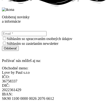
Odoberaj novinky
a informácie
Súhlasím so spracovaním osobných údajov
Súhlasím so zasielaním newsletter
Odoberať
Počúvať nás môžeš aj na:
Obchodné meno:
Love by Paul s.r.o
IČO:
36758337
DIČ:
2022361429
IBAN:
SK90 1100 0000 0026 2076 6612
loff@loff.sk
+421-948-314-142