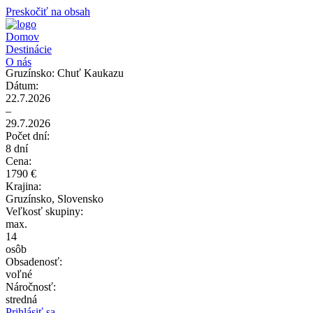
Preskočiť na obsah
Domov
Destinácie
O nás
Gruzínsko: Chuť Kaukazu
Dátum:
22.7.2026
–
29.7.2026
Počet dní:
8 dní
Cena:
1790 €
Krajina:
Gruzínsko, Slovensko
Veľkosť skupiny:
max.
14
osôb
Obsadenosť:
voľné
Náročnosť:
stredná
Prihlásiť sa