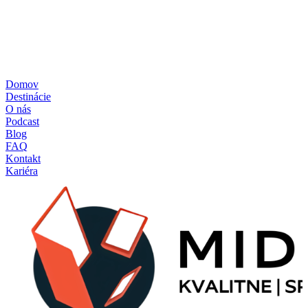
Všeobecné obchodné podmienky
Zásady ochrany osobných údajov
Zásady používania cookies
Reklamačný poriadok
Formulár štandardných informácií pre zmluvy o zájazdoch
Pravidlá súťaže – poukážka
Domov
Destinácie
O nás
Podcast
Blog
FAQ
Kontakt
Kariéra