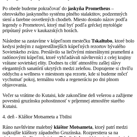
Po obede budeme pokračovať do
jaskyňa Prometheus
–
obrovského jaskynného systému plného stalaktitov, podzemných
siení a farebne osvetlených chodieb. Miesto dostalo názov podľa
legendy o Prometeovi, ktorý mal byť podľa gréckej mytológie
pripútaný práve v kaukazských horách.
Následne sa zastavíme v kúpeľnom mestečku
Tskaltubo
, ktoré bolo
kedysi jedným z najprestížnejších kúpeľných rezortov bývalého
Sovietskeho zväzu. Preslávilo sa liečivými minerálnymi prameňmi a
radónovými kúpeľmi, ktoré vyhľadávali návštevníci z celej krajiny
vrátane sovietskej elity. Dodnes tu cítiť atmosféru zašlej slávy
elegantných sanatórií ukrytých medzi zeleňou. Doprajeme si chvíľu
oddychu a wellness v miestnom spa rezorte, kde si budeme môcť
vychutnať pokoj, termálnu vodu a regeneráciu po dni plnom
objavovania.
Večer sa vrátime do Kutaisi, kde zakončíme deň vešerou a zažijeme
povestnú gruzínsku pohostinnosť v príjemnej atmosfére starého
Kutaisi.
4. deň - Kláštor Motsameta a Tbilisi
Ráno navštívime malebný
kláštor Motsameta
, ktorý patrí medzi
najkrajšie kláštory západného Gruzínska. Rozprestiera sa na