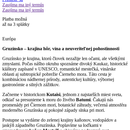
Zaujíma ma iný termín
Zaujíma ma iný termín
Platba možná
až na 3 splátky
Európa
Gruzínsko – krajina hôr, vína a neuveriteľnej pohostinnosti
Gruzínsko je krajina, ktorú človek nezažije len očami, ale všetkými
zmyslami. Počas nášho okruhu spoznáme divoký Kaukaz, historické
kláštory zapísané v UNESCO, romantické mestečká, vinárske
oblasti aj subtropické pobrežie Čierneho mora. Táto cesta je
kombináciou nádhernej prírody, autentickej kultúry, výbornej
gastronómie a silných zážitkov.
Začneme v historickom
Kutaisi
, jednom z najstarších miest sveta,
odkiaľ sa presunieme k moru do živého
Batumi
. Čakajú nás
promenády pri Čiernom mori, botanické záhrady, večerná atmosféra
moderného Gruzínska aj pokojné západy slnka pri mori.
Postupne sa vydáme do zelenej krajiny kaňonov, vodopádov a
jaskýň západného Gruzínska. Poplavíme sa loďkami v