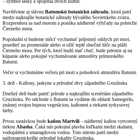
– symbol lásky a spojenia dvoch kultúr.
Navštívime aj slávnu
Batumskú
botanickú
záhradu
, ktorá patrí
medzi najkrajšie botanické záhrady bývalého Sovietskeho zväzu.
Rozprestiera sa nad morom a ponúka nádherné výhľady na pobrežie
Čierneho mora.
Popoludní si budeme môcť vychutnať príjemný oddych pri mori,
posedieť na promenáde alebo si užiť teplé slnečné lúče na pláži
Čierneho mora. Pre tých, ktorí budú mať chuť, bude priestor aj na
kúpanie alebo pokojné vychutnávanie atmosféry prímorského
Batumi.
Večer si vychutnáme večeru pri mori a pohodovú atmosféru Batumi.
3. deň - Kaňony, jaskyne a prírodné divy západného Gruzínska
Dnešný deň bude patriť prírode a najkrajším scenériám západného
Gruzínska. Po odchode z Batumi sa vydáme do oblasti Samegrelo,
známej svojou bujnou vegetáciou, kaňonmi a riekami tyrkysovej
farby.
Prvou zastávkou bude
kaňon Martvili
– nádherný kaňon vytvorený
riekou
Abasha
. Čaká nás pokojná plavba loďkami medzi skalami,
vodopádmi a smaragdovou vodou. Toto miesto patrí medzi
najfotogenickejšie prírodné lokality Gruzínska.