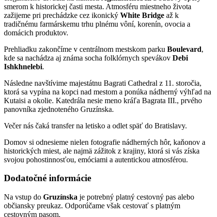
smerom k historickej časti mesta. Atmosféru miestneho života
zažijeme pri prechádzke cez ikonický
White Bridge
až k
tradičnému farmárskemu trhu plnému vôní, korenín, ovocia a
domácich produktov.
Prehliadku zakončíme v centrálnom mestskom parku
Boulevard
,
kde sa nachádza aj známa socha folklórnych spevákov
Debi
Ishkhnelebi
.
Následne navštívime majestátnu Bagrati Cathedral z 11. storočia,
ktorá sa vypína na kopci nad mestom a ponúka nádherný výhľad na
Kutaisi a okolie. Katedrála nesie meno kráľa Bagrata III., prvého
panovníka zjednoteného Gruzínska.
Večer nás čaká transfer na letisko a odlet späť do Bratislavy.
Domov si odnesieme nielen fotografie nádherných hôr, kaňonov a
historických miest, ale najmä zážitok z krajiny, ktorá si vás získa
svojou pohostinnosťou, emóciami a autentickou atmosférou.
Dodatočné informácie
Na vstup do
Gruzínska
je potrebný platný cestovný pas alebo
občiansky preukaz. Odporúčame však cestovať s platným
cestovným pasom.