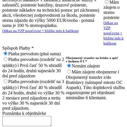
Mám
zahraničí, poistenie batožiny, úrazové poistenie,
záujem o
poistenie nákladov na technickú pomoc pri záchrannej
storno
akcii, všeobecnej zodpovednosti za škodu, poistenie
poistenie
storna zájazdu do výšky 5000 EUR/osoba - poistná
Odkaz na
suma je 100 % stornopoplatku.
VZP
Odkaz na VZP poisťovne + bližšie info k balíkom
poisťovne +
bližšie info k
balíkom
Spôspob Platby
*
Platba prevodom (plná suma)
Obojsmerný transfer na letisko a späť
Platba prevodom (rozdeliť na 2
v hodnote 0 € *
splátky)
ℹ️
Prvú časť 50 % uhradíš
Nemám záujem
do 24 hodín, druhú najneskôr 30
Mám záujem obojsmerne
ℹ️
dní pred zájazdom
Obojsmerný transfer z/do
Platba prevodom (rozdeliť na 3
Bratislavy (nástupné miesto OC
splátky)
ℹ️
Prvú časť 40 % uhradíš
Aupark). Túto doplnkovú službu
organizujeme pri objednaní
do 24 hodín, druhú vo výške 30 %
minimálne 6 klientami.
2 mesiace pred zájazdom a tretiu
vo výške 30 % najneskôr 30 dní
pred zájazdom.
Poznámka k objednávke