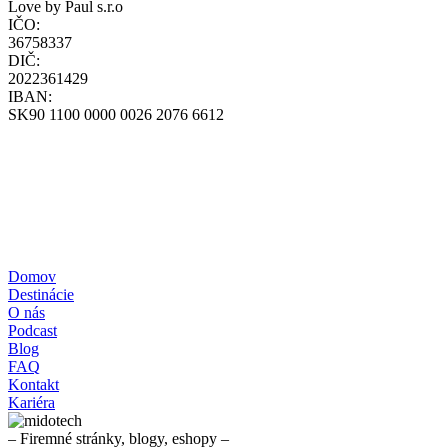
Love by Paul s.r.o
IČO:
36758337
DIČ:
2022361429
IBAN:
SK90 1100 0000 0026 2076 6612
loff@loff.sk
+421-948-314-142
Všeobecné obchodné podmienky
Zásady ochrany osobných údajov
Zásady používania cookies
Reklamačný poriadok
Formulár štandardných informácií pre zmluvy o zájazdoch
Pravidlá súťaže – poukážka
Domov
Destinácie
O nás
Podcast
Blog
FAQ
Kontakt
Kariéra
– Firemné stránky, blogy, eshopy –