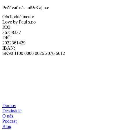
Počúvať nás môžeš aj na:
Obchodné meno:
Love by Paul s.r.o
IČO:
36758337
DIČ:
2022361429
IBAN:
SK90 1100 0000 0026 2076 6612
Všeobecné obchodné podmienky
Zásady ochrany osobných údajov
Zásady používania cookies
Reklamačný poriadok
Formulár štandardných informácií pre zmluvy o zájazdoch
Pravidlá súťaže – poukážka
+421-948-314-142
loff@loff.sk
Domov
Destinácie
O nás
Podcast
Blog