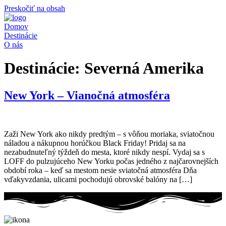
Preskočiť na obsah
Domov
Destinácie
O nás
Destinácie:
Severná Amerika
New York – Vianočná atmosféra
Zaži New York ako nikdy predtým – s vôňou moriaka, sviatočnou
náladou a nákupnou horúčkou Black Friday! Pridaj sa na
nezabudnuteľný týždeň do mesta, ktoré nikdy nespí. Vydaj sa s
LOFF do pulzujúceho New Yorku počas jedného z najčarovnejších
období roka – keď sa mestom nesie sviatočná atmosféra Dňa
vďakyvzdania, ulicami pochodujú obrovské balóny na […]