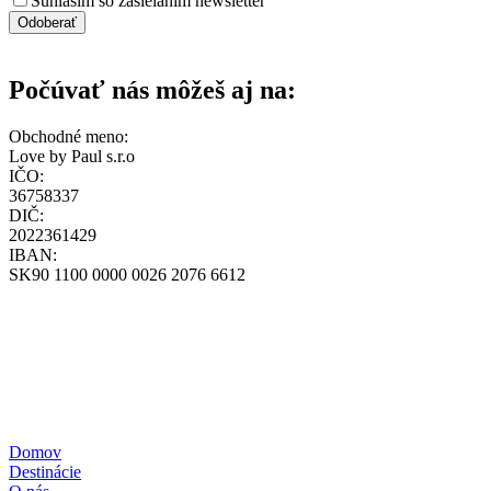
Súhlasím so zasielaním newsletter
Odoberať
Počúvať nás môžeš aj na:
Obchodné meno:
Love by Paul s.r.o
IČO:
36758337
DIČ:
2022361429
IBAN:
SK90 1100 0000 0026 2076 6612
loff@loff.sk
+421-948-314-142
Všeobecné obchodné podmienky
Zásady ochrany osobných údajov
Zásady používania cookies
Reklamačný poriadok
Formulár štandardných informácií pre zmluvy o zájazdoch
Pravidlá súťaže – poukážka
Domov
Destinácie