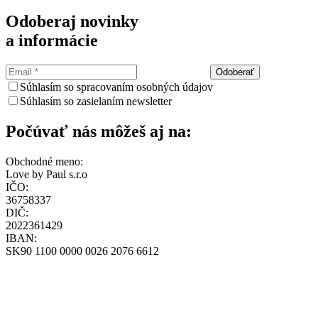
Odoberaj novinky
a informácie
Odoberať
Súhlasím so spracovaním osobných údajov
Súhlasím so zasielaním newsletter
Počúvať nás môžeš aj na:
Obchodné meno:
Love by Paul s.r.o
IČO:
36758337
DIČ:
2022361429
IBAN:
SK90 1100 0000 0026 2076 6612
Všeobecné obchodné podmienky
Zásady ochrany osobných údajov
Zásady používania cookies
Reklamačný poriadok