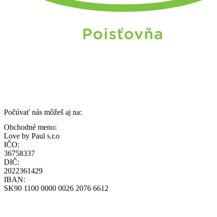
Počúvať nás môžeš aj na:
Obchodné meno:
Love by Paul s.r.o
IČO:
36758337
DIČ:
2022361429
IBAN:
SK90 1100 0000 0026 2076 6612
loff@loff.sk
+421-948-314-142
Všeobecné obchodné podmienky