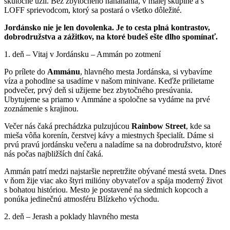
skutočne užil. Bez zbytočného naháňania, v malej skupine a s
LOFF sprievodcom, ktorý sa postará o všetko dôležité.
Jordánsko nie je len dovolenka. Je to cesta plná kontrastov,
dobrodružstva a zážitkov, na ktoré budeš ešte dlho spomínať.
1. deň – Vitaj v Jordánsku – Ammán po zotmení
Po prílete do
Ammánu
, hlavného mesta Jordánska, si vybavíme
víza a pohodlne sa usadíme v našom minivane. Keďže prilietame
podvečer, prvý deň si užijeme bez zbytočného presúvania.
Ubytujeme sa priamo v Ammáne a spoločne sa vydáme na prvé
zoznámenie s krajinou.
Večer nás čaká prechádzka pulzujúcou
Rainbow
Street
, kde sa
mieša vôňa korenín, čerstvej kávy a miestnych špecialít. Dáme si
prvú pravú jordánsku večeru a naladíme sa na dobrodružstvo, ktoré
nás počas najbližších dní čaká.
Ammán patrí medzi najstaršie nepretržite obývané mestá sveta. Dnes
v ňom žije viac ako štyri milióny obyvateľov a spája moderný život
s bohatou históriou. Mesto je postavené na siedmich kopcoch a
ponúka jedinečnú atmosféru Blízkeho východu.
2. deň – Jerash a poklady hlavného mesta