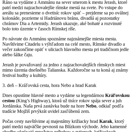
Ráno sa vydáme z Ammánu na sever smerom k mestu Jerash, ktoré
patrí medzi najzachovalejšie rímske mestá na svete. Po vstupe do
areálu sa prenesieme o dvetisíc rokov späť – prejdeme sa po oválnej
kolonáde, pozrieme si Hadriánovu bránu, divadlá aj pozostatky
chrámov Dia a Artemidy. Jerash ukazuje, aké bohaté a rozvinuté
bolo toto územie v časoch Rímskej ríše.
Po návrate do Ammánu spoznáme najznámejšie miesta mesta.
Navštívime Citadelu s výhľadom na celé mesto, Rímske divadlo a
večer zakončíme opäť v uliciach hlavného mesta pri tradičnom jedle
alebo šálke čaju.
Jerash je považovaný za jedno z najzachovalejších rímskych miest
mimo územia dnešného Talianska. Každoročne sa tu koná aj známy
festival hudby a kultúry.
3. deň – Kráľovská cesta, hora Nebo a hrad Karak
Dnes opustíme hlavné mesto a vydáme sa legendárnou
Kráľovskou
cestou
(King’s Highway), ktorá už tisíce rokov spája sever a juh
Jordánska. Naša prvá zastávka bude na hore
Nebo
, odkiaľ podľa
tradície Mojžiš prvýkrát uvidel zasľúbenú zem.
Počas cesty navštívime aj majestátny križiacky hrad
Karak
, ktorý
patrí medzi najväčšie pevnosti na Blízkom východe. Jeho kamenné
chodby ukrývajú množstvo príbehov o rytieroch, križiackych