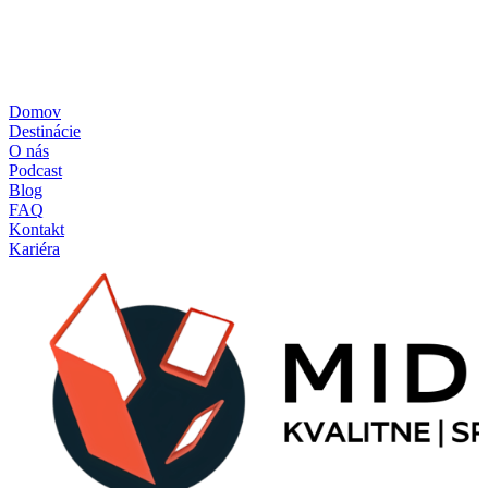
Zásady ochrany osobných údajov
Zásady používania cookies
Reklamačný poriadok
Formulár štandardných informácií pre zmluvy o zájazdoch
Pravidlá súťaže – poukážka
Domov
Destinácie
O nás
Podcast
Blog
FAQ
Kontakt
Kariéra