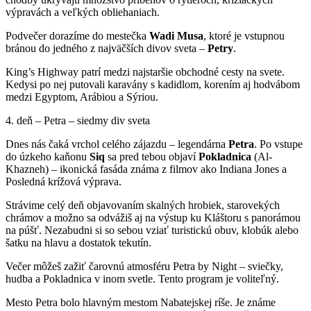
výpravách a veľkých obliehaniach.
Podvečer dorazíme do mestečka
Wadi
Musa
, ktoré je vstupnou
bránou do jedného z najväčších divov sveta –
Petry
.
King’s Highway patrí medzi najstaršie obchodné cesty na svete.
Kedysi po nej putovali karavány s kadidlom, korením aj hodvábom
medzi Egyptom, Arábiou a Sýriou.
4. deň – Petra – siedmy div sveta
Dnes nás čaká vrchol celého zájazdu – legendárna
Petra
. Po vstupe
do úzkeho kaňonu
Siq
sa pred tebou objaví
Pokladnica
(Al-
Khazneh) – ikonická fasáda známa z filmov ako Indiana Jones a
Posledná krížová výprava.
Strávime celý deň objavovaním skalných hrobiek, starovekých
chrámov a možno sa odvážiš aj na výstup ku Kláštoru s panorámou
na púšť. Nezabudni si so sebou vziať turistickú obuv, klobúk alebo
šatku na hlavu a dostatok tekutín.
Večer môžeš zažiť čarovnú atmosféru Petra by Night – sviečky,
hudba a Pokladnica v inom svetle. Tento program je voliteľný.
Mesto Petra bolo hlavným mestom Nabatejskej ríše. Je známe