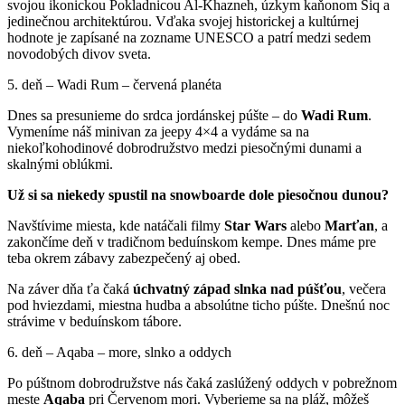
svojou ikonickou Pokladnicou Al-Khazneh, úzkym kaňonom Siq a
jedinečnou architektúrou. Vďaka svojej historickej a kultúrnej
hodnote je zapísané na zozname UNESCO a patrí medzi sedem
novodobých divov sveta.
5. deň – Wadi Rum – červená planéta
Dnes sa presunieme do srdca jordánskej púšte – do
Wadi
Rum
.
Vymeníme náš minivan za jeepy 4×4 a vydáme sa na
niekoľkohodinové dobrodružstvo medzi piesočnými dunami a
skalnými oblúkmi.
Už si sa niekedy spustil na snowboarde dole piesočnou dunou?
Navštívime miesta, kde natáčali filmy
Star Wars
alebo
Marťan
, a
zakončíme deň v tradičnom beduínskom kempe. Dnes máme pre
teba okrem zábavy zabezpečený aj obed.
Na záver dňa ťa čaká
úchvatný západ slnka nad púšťou
, večera
pod hviezdami, miestna hudba a absolútne ticho púšte. Dnešnú noc
strávime v beduínskom tábore.
6. deň – Aqaba – more, slnko a oddych
Po púštnom dobrodružstve nás čaká zaslúžený oddych v pobrežnom
meste
Aqaba
pri Červenom mori. Vyberieme sa na pláž, môžeš