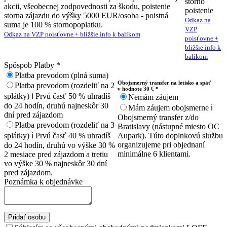
storno
akcii, všeobecnej zodpovednosti za škodu, poistenie
poistenie
storna zájazdu do výšky 5000 EUR/osoba - poistná
Odkaz na
suma je 100 % stornopoplatku.
VZP
Odkaz na VZP poisťovne + bližšie info k balíkom
poisťovne +
bližšie info k
balíkom
Spôspob Platby
*
Platba prevodom (plná suma)
Obojsmerný transfer na letisko a späť
Platba prevodom (rozdeliť na 2
v hodnote 30 € *
splátky)
ℹ️
Prvú časť 50 % uhradíš
Nemám záujem
do 24 hodín, druhú najneskôr 30
Mám záujem obojsmerne
ℹ️
dní pred zájazdom
Obojsmerný transfer z/do
Platba prevodom (rozdeliť na 3
Bratislavy (nástupné miesto OC
splátky)
ℹ️
Prvú časť 40 % uhradíš
Aupark). Túto doplnkovú službu
organizujeme pri objednaní
do 24 hodín, druhú vo výške 30 %
minimálne 6 klientami.
2 mesiace pred zájazdom a tretiu
vo výške 30 % najneskôr 30 dní
pred zájazdom.
Poznámka k objednávke
Pridať osobu