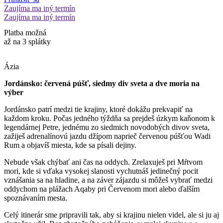
Zaujíma ma iný termín
Zaujíma ma iný termín
Platba možná
až na 3 splátky
Ázia
Jordánsko: červená púšť, siedmy div sveta a dve moria na
výber
Jordánsko patrí medzi tie krajiny, ktoré dokážu prekvapiť na
každom kroku. Počas jedného týždňa sa prejdeš úzkym kaňonom k
legendárnej Petre, jednému zo siedmich novodobých divov sveta,
zažiješ adrenalínovú jazdu džípom naprieč červenou púšťou Wadi
Rum a objavíš miesta, kde sa písali dejiny.
Nebude však chýbať ani čas na oddych. Zrelaxuješ pri Mŕtvom
mori, kde si vďaka vysokej slanosti vychutnáš jedinečný pocit
vznášania sa na hladine, a na záver zájazdu si môžeš vybrať medzi
oddychom na plážach Aqaby pri Červenom mori alebo ďalším
spoznávaním mesta.
Celý itinerár sme pripravili tak, aby si krajinu nielen videl, ale si ju aj