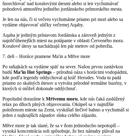
šnorchlovať nad koralovými útesmi alebo si len vychutnávať
pohodovú atmosféru jediného jordánskeho prímorského mesta.
Je len na nás, či si večeru vychutnáme priamo pri mori alebo sa
vydáme objavovať uličky večernej Aqaby.
Aqaba je jediným prístavom Jordánska a zároveň jedným z
najobľúbenejších miest na potápanie v oblasti Červeného mora.
Koralové útesy sa nachádzajú len pár metrov od pobrežia.
7. deň – Horúce pramene Ma'in a Mŕtve more
Po raňajkách sa vydáme späť na sever. Našou prvou zastávkou
budú
Ma’in Hot Springs
– prírodná oáza s horúcimi vodopádmi,
kde podľa legendy oddychoval aj kráľ Herodes. Voda tu padá
priamo zo skalných útesov a vytvára prírodné termálne bazény, v
ktorých si môžeš dokonale oddýchnuť.
Popoludní dorazíme k
Mŕtvemu
moru
, kde nás čaká zaslúžený
relax po dňoch plných objavovania. Okúpeš sa v najnižšie
položenom mieste na Zemi, vyskúšaš liečivé bahno a vychutnáš si
jeden z najkrajších západov slnka celého zájazdu.
Mŕtve more je tak slané, že sa v ňom jednoducho nepotopíš –
vysoká koncentrácia soli spôsobuje, že bez námahy plávaš na