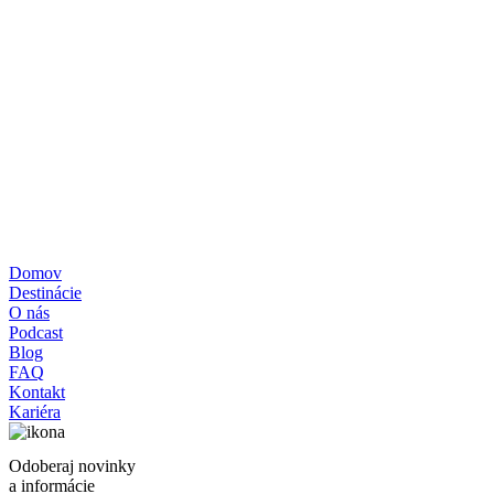
Všeobecné obchodné podmienky
Zásady ochrany osobných údajov
Zásady používania cookies
Reklamačný poriadok
Formulár štandardných informácií pre zmluvy o zájazdoch
Pravidlá súťaže – poukážka
+421-948-314-142
loff@loff.sk
Domov
Destinácie
O nás
Podcast
Blog
FAQ
Kontakt
Kariéra
Odoberaj novinky
a informácie