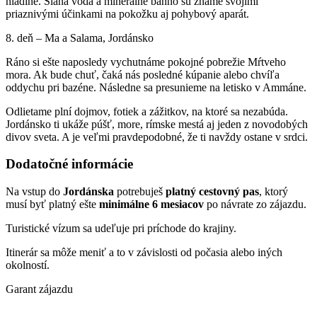
hladine. Slaná voda a minerálne bahno sú známe svojimi
priaznivými účinkami na pokožku aj pohybový aparát.
8. deň – Ma a Salama, Jordánsko
Ráno si ešte naposledy vychutnáme pokojné pobrežie Mŕtveho
mora. Ak bude chuť, čaká nás posledné kúpanie alebo chvíľa
oddychu pri bazéne. Následne sa presunieme na letisko v Ammáne.
Odlietame plní dojmov, fotiek a zážitkov, na ktoré sa nezabúda.
Jordánsko ti ukáže púšť, more, rímske mestá aj jeden z novodobých
divov sveta. A je veľmi pravdepodobné, že ti navždy ostane v srdci.
Dodatočné informácie
Na vstup do
Jordánska
potrebuješ
platný cestovný pas
, ktorý
musí byť platný ešte
minimálne 6 mesiacov
po návrate zo zájazdu.
Turistické vízum sa udeľuje pri príchode do krajiny.
Itinerár sa môže meniť a to v závislosti od počasia alebo iných
okolností.
Garant zájazdu