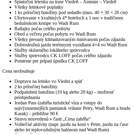
Spiatočnú letenku na trase Viedeň – Ammán – Viedeň
Všetky letiskové poplatky
1 ks príručnej batožiny pod sedadlo (max. 40 × 30 × 20 cm)
Ubytovanie v kvalitných 4* hoteloch a 1 noc v tradičnom
beduínskom kempe vo Wadi Rum
Raňajky počas celého pobytu
Obed a večeru počas pobytu vo Wadi Rum
Všetky presuny klimatizovaným minivanom počas zájazdu
Dobrodružnú jazdu terénnymi vozidlami 4×4 vo Wadi Rum
Služby skúseného lokálneho sprievodcu
Služby sprievodcu CK LOFF počas celého zájazdu
Poistenie pre prípad úpadku CK LOFF
Cena neobsahuje
Dopravu na letisko vo Viedni a späť
2 ks príručnej batožiny
Podpalubnú batožinu (10 kg alebo 20 kg) – možnosť
priobjednania
Jordan Pass (zahŕňa turistické víza a vstupy do
najvýznamnejších pamiatok vrátane Petry, Wadi Rum a hradu
Karak) – približne 90 €
Stravu neuvedenú v časti „Cena zahŕňa“
Voliteľné aktivity (napr. jazdu na koni v Petre, jazdu na ťave
alebo let teplovzdušným balónom nad Wadi Rum)