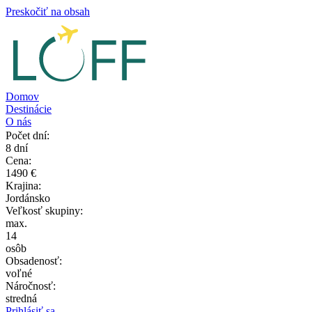
Preskočiť na obsah
Jordánsko - veľký okruh
Dátum:
Domov
3.11.2026
Destinácie
–
O nás
10.11.2026
Počet dní:
8 dní
Cena:
1490 €
Krajina:
Jordánsko
Veľkosť skupiny:
max.
14
osôb
Obsadenosť:
voľné
Náročnosť:
stredná
Prihlásiť sa