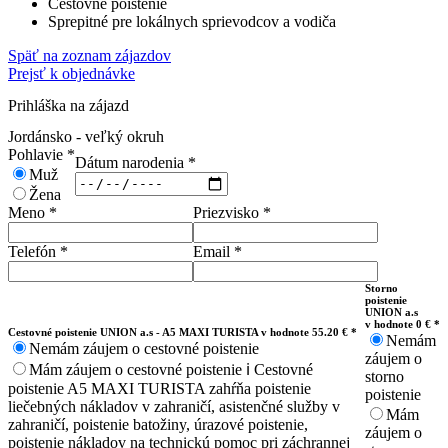
Cestovné poistenie
Sprepitné pre lokálnych sprievodcov a vodiča
Späť na zoznam zájazdov
Prejsť k objednávke
Prihláška na zájazd
Jordánsko - veľký okruh
Pohlavie
*
Dátum narodenia
*
Muž
Žena
Meno
*
Priezvisko
*
Telefón
*
Email
*
Storno
poistenie
UNION a.s
v hodnote 0 € *
Cestovné poistenie UNION a.s - A5 MAXI TURISTA v hodnote 55.20 € *
Nemám
Nemám záujem o cestovné poistenie
záujem o
Mám záujem o cestovné poistenie
ℹ️
Cestovné
storno
poistenie A5 MAXI TURISTA zahŕňa poistenie
poistenie
liečebných nákladov v zahraničí, asistenčné služby v
Mám
zahraničí, poistenie batožiny, úrazové poistenie,
záujem o
poistenie nákladov na technickú pomoc pri záchrannej