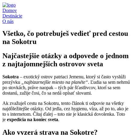
Preskočiť
na
Domov
obsah
Destinácie
O nás
Všetko, čo potrebuješ vedieť pred cestou
na Sokotru
Najčastejšie otázky a odpovede o jednom
z najtajomnejších ostrovov sveta
Sokotra
– exotický ostrov patriaci Jemenu, ktorý si často vyslúži
prezývku
„najbizarnejšie miesto na planéte“
. Ľudia sa sem nehrnú
po stovkách, práve naopak – tých pár šťastlivcov, ktorí sa sem
dostanú, zažije čosi, čo sa nedá opísať slovami.
Ak zvažuješ cestu na Sokotru, tento článok ti odpovie na všetky
najdôležitejšie otázky. Od jedla, cez hygienu, víza, až po to, ako je
to s internetom. Čítaj ďalej – toto nie je klasická dovolenka. Toto
je
expedícia na koniec sveta
.
Ako vyzerá strava na Sokotre?