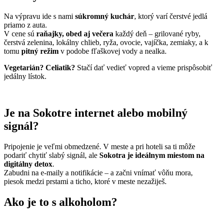
Na výpravu ide s nami
súkromný kuchár
, ktorý varí čerstvé jedlá
priamo z auta.
V cene sú
raňajky, obed aj večera
každý deň – grilované ryby,
čerstvá zelenina, lokálny chlieb, ryža, ovocie, vajíčka, zemiaky, a k
tomu
pitný režim
v podobe fľaškovej vody a nealka.
Vegetarián? Celiatik?
Stačí dať vedieť vopred a vieme prispôsobiť
jedálny lístok.
Je na Sokotre internet alebo mobilný
signál?
Pripojenie je veľmi obmedzené. V meste a pri hoteli sa ti môže
podariť chytiť slabý signál, ale
Sokotra je ideálnym miestom na
digitálny detox
.
Zabudni na e-maily a notifikácie – a začni vnímať vôňu mora,
piesok medzi prstami a ticho, ktoré v meste nezažiješ.
Ako je to s alkoholom?