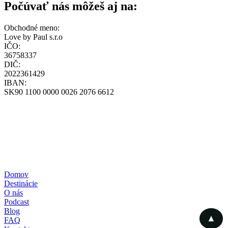
Počúvať nás môžeš aj na:
Obchodné meno:
Love by Paul s.r.o
IČO:
36758337
DIČ:
2022361429
IBAN:
SK90 1100 0000 0026 2076 6612
loff@loff.sk
+421-948-314-142
Všeobecné obchodné podmienky
Zásady ochrany osobných údajov
Zásady používania cookies
Reklamačný poriadok
Formulár štandardných informácií pre zmluvy o zájazdoch
Pravidlá súťaže – poukážka
Domov
Destinácie
O nás
Podcast
Blog
▲
FAQ