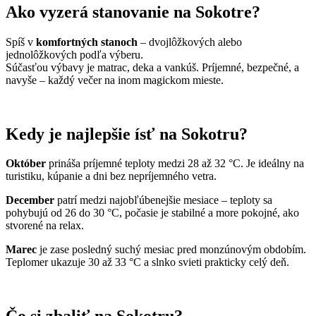
Ako vyzerá stanovanie na Sokotre?
Spíš v
komfortných stanoch
– dvojlôžkových alebo
jednolôžkových podľa výberu.
Súčasťou výbavy je matrac, deka a vankúš. Príjemné, bezpečné, a
navyše – každý večer na inom magickom mieste.
Kedy je najlepšie ísť na Sokotru?
Október
prináša príjemné teploty medzi 28 až 32 °C. Je ideálny na
turistiku, kúpanie a dni bez nepríjemného vetra.
December
patrí medzi najobľúbenejšie mesiace – teploty sa
pohybujú od 26 do 30 °C, počasie je stabilné a more pokojné, ako
stvorené na relax.
Marec
je zase posledný suchý mesiac pred monzúnovým obdobím.
Teplomer ukazuje 30 až 33 °C a slnko svieti prakticky celý deň.