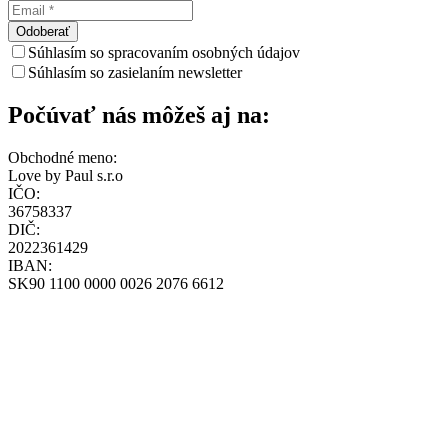
Odoberať
Súhlasím so spracovaním osobných údajov
Súhlasím so zasielaním newsletter
Počúvať nás môžeš aj na:
Obchodné meno:
Love by Paul s.r.o
IČO:
36758337
DIČ:
2022361429
IBAN:
SK90 1100 0000 0026 2076 6612
Všeobecné obchodné podmienky
Zásady ochrany osobných údajov
Zásady používania cookies
Reklamačný poriadok
Formulár štandardných informácií pre zmluvy o zájazdoch
Pravidlá súťaže – poukážka
+421-948-314-142
loff@loff.sk