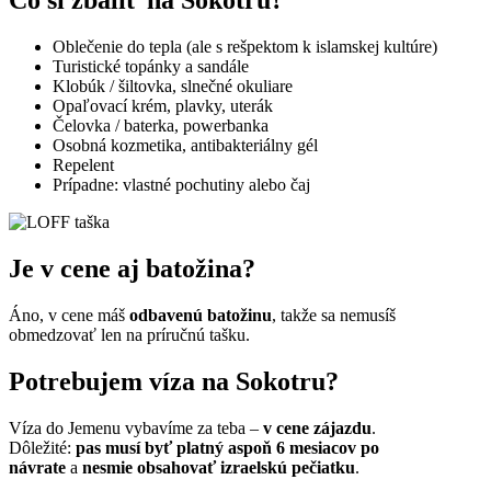
Čo si zbaliť na Sokotru?
Oblečenie do tepla (ale s rešpektom k islamskej kultúre)
Turistické topánky a sandále
Klobúk / šiltovka, slnečné okuliare
Opaľovací krém, plavky, uterák
Čelovka / baterka, powerbanka
Osobná kozmetika, antibakteriálny gél
Repelent
Prípadne: vlastné pochutiny alebo čaj
Je v cene aj batožina?
Áno, v cene máš
odbavenú batožinu
, takže sa nemusíš
obmedzovať len na príručnú tašku.
Potrebujem víza na Sokotru?
Víza do Jemenu vybavíme za teba –
v cene zájazdu
.
Dôležité:
pas musí byť platný aspoň 6 mesiacov po
návrate
a
nesmie obsahovať izraelskú pečiatku
.