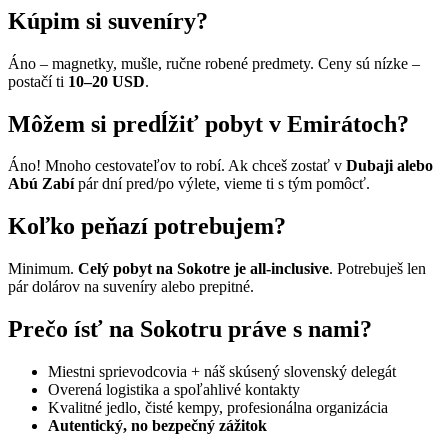
Kúpim si suveníry?
Áno – magnetky, mušle, ručne robené predmety. Ceny sú nízke –
postačí ti
10–20 USD
.
Môžem si predĺžiť pobyt v Emirátoch?
Áno! Mnoho cestovateľov to robí. Ak chceš zostať v
Dubaji alebo
Abú Zabí
pár dní pred/po výlete, vieme ti s tým pomôcť.
Koľko peňazí potrebujem?
Minimum.
Celý pobyt na Sokotre je all-inclusive
. Potrebuješ len
pár dolárov na suveníry alebo prepitné.
Prečo ísť na Sokotru práve s nami?
Miestni sprievodcovia + náš skúsený slovenský delegát
Overená logistika a spoľahlivé kontakty
Kvalitné jedlo, čisté kempy, profesionálna organizácia
Autentický, no bezpečný zážitok