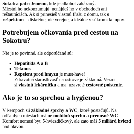
Sokotra patrí Jemenu
, kde je alkohol zakázaný.
Miestni ho nekonzumujú, nenájdeš ho v obchodoch ani
reštauráciách. Ak si prinesieš vlastnú fľašu z domu, tak
s
rešpektom
– diskrétne, nie verejne, a ideálne v súkromí kempov.
Potrebujem očkovania pred cestou na
Sokotru?
Nie je to povinné, ale odporúčané sú:
Hepatitída A a B
Tetanus
Repelent proti hmyzu
je must-have!
Zdravotná starostlivosť na ostrove je základná. Vezmi
si
vlastnú lekárničku
a maj uzavreté
cestovné poistenie
.
Ako je to so sprchou a hygienou?
V kempoch sú
základné sprchy a WC
, ktoré postačujú. Na
odľahlých miestach máme
mobilnú sprchu a prenosné WC
.
Komfort nemusí byť 5-hviezdičkový, ale zato máš
5 miliárd hviezd
nad hlavou.