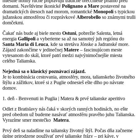
miestne nonny ručne pripravujú tradičné orecchiette priamo pred
domami. Navštívime ikonické
Polignano
a Mare
postavené na
dramatických útesoch nad morom, romantické
Monopoli
s typickou
južanskou atmosférou či rozprávkové
Alberobello
so známymi trulli
domčekmi.
Čakať nás bude aj biele mesto
Ostuni
, pobrežie Salenta, letná
energia
Gallipoli
a vyberieme sa až na samotný juh regiónu do
Santa Maria di Leuca
, kde sa stretáva Jónske a Jadranské more.
Zájazd zakončíme v jedinečnej
Matere
– fascinujúcom meste
vytesanom do skál, ktoré patrí medzi najvýnimočnejšie miesta
celého Talianska.
Nejedná sa o klasický poznávací zájazd.
Je to kombinácia cestovania, atmosféry, mora, talianskeho životného
štýlu a zážitkov, ktoré si z Puglie odnesieš ešte dlho po návrate
domov.
1. deň - Benvenuti in Puglia | Matera & prvé talianske aperitivo
Odlet z Bratislavy nás čaká v skorých ranných hodinách, no ešte
pred obedom už budeme nasávať atmosféru pravého juhu Talianska.
Vyrazíme smer mestečko
Matera
.
Prvý deň sa naladíme na taliansky životný štýl. Počas dňa začneme
úplne prirodzene používať prvé talianske frázy – pri káve, v