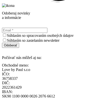
Odoberaj novinky
a informácie
Súhlasím so spracovaním osobných údajov
Súhlasím so zasielaním newsletter
Odoberať
Počúvať nás môžeš aj na:
Obchodné meno:
Love by Paul s.r.o
IČO:
36758337
DIČ:
2022361429
IBAN:
SK90 1100 0000 0026 2076 6612
loff@loff.sk
+421-948-314-142
Všeobecné obchodné podmienky