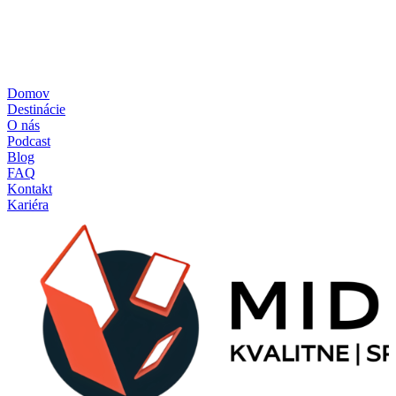
Zásady ochrany osobných údajov
Zásady používania cookies
Reklamačný poriadok
Formulár štandardných informácií pre zmluvy o zájazdoch
Pravidlá súťaže – poukážka
Domov
Destinácie
O nás
Podcast
Blog
FAQ
Kontakt
Kariéra