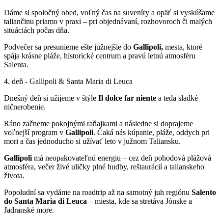
Dáme si spoločný obed, voľný čas na suveníry a opäť si vyskúšame
taliančinu priamo v praxi – pri objednávaní, rozhovoroch či malých
situáciách počas dňa.
Podvečer sa presunieme ešte južnejšie do
Gallipoli,
mesta, ktoré
spája krásne pláže, historické centrum a pravú letnú atmosféru
Salenta.
4. deň - Gallipoli & Santa Maria di Leuca
Dnešný deň si užijeme v štýle
Il dolce far niente
a teda sladké
ničnerobenie.
Ráno začneme pokojnými raňajkami a následne si doprajeme
voľnejší program v
Gallipoli
. Čaká nás kúpanie, pláže, oddych pri
mori a čas jednoducho si užívať leto v južnom Taliansku.
Gallipoli
má neopakovateľnú energiu – cez deň pohodová plážová
atmosféra, večer živé uličky plné hudby, reštaurácií a talianskeho
života.
Popoludní sa vydáme na roadtrip až na samotný juh regiónu
Salento
do Santa Maria di Leuca
– miesta, kde sa stretáva Jónske a
Jadranské more.