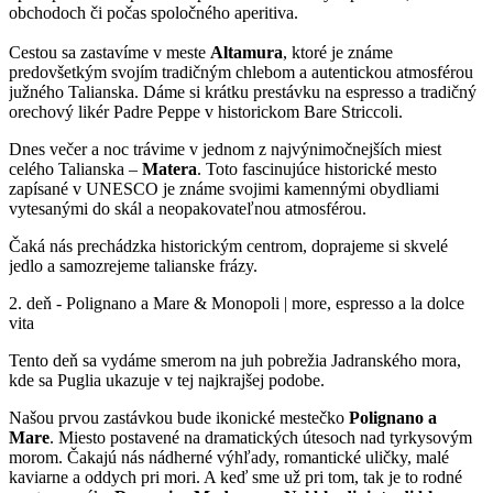
obchodoch či počas spoločného aperitiva.
Cestou sa zastavíme v meste
Altamura
, ktoré je známe
predovšetkým svojím tradičným chlebom a autentickou atmosférou
južného Talianska. Dáme si krátku prestávku na espresso a tradičný
orechový likér Padre Peppe v historickom Bare Striccoli.
Dnes večer a noc trávime v jednom z najvýnimočnejších miest
celého Talianska –
Matera
. Toto fascinujúce historické mesto
zapísané v UNESCO je známe svojimi kamennými obydliami
vytesanými do skál a neopakovateľnou atmosférou.
Čaká nás prechádzka historickým centrom, doprajeme si skvelé
jedlo a samozrejeme talianske frázy.
2. deň - Polignano a Mare & Monopoli | more, espresso a la dolce
vita
Tento deň sa vydáme smerom na juh pobrežia Jadranského mora,
kde sa Puglia ukazuje v tej najkrajšej podobe.
Našou prvou zastávkou bude ikonické mestečko
Polignano a
Mare
. Miesto postavené na dramatických útesoch nad tyrkysovým
morom. Čakajú nás nádherné výhľady, romantické uličky, malé
kaviarne a oddych pri mori. A keď sme už pri tom, tak je to rodné