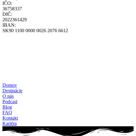
IČO:
36758337
DIČ:
2022361429
IBAN:
SK90 1100 0000 0026 2076 6612
Všeobecné obchodné podmienky
Zásady ochrany osobných údajov
Zásady používania cookies
Reklamačný poriadok
Formulár štandardných informácií pre zmluvy o zájazdoch
Pravidlá súťaže – poukážka
+421-948-314-142
loff@loff.sk
Domov
Destinácie
O nás
Podcast
Blog
FAQ
Kontakt
Kariéra