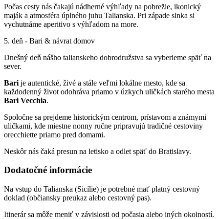
Počas cesty nás čakajú nádherné výhľady na pobrežie, ikonický
maják a atmosféra úplného juhu Talianska. Pri západe slnka si
vychutnáme aperitivo s výhľadom na more.
5. deň - Bari & návrat domov
Dnešný deň nášho talianskeho dobrodružstva sa vyberieme späť na
sever.
Bari
je autentické, živé a stále veľmi lokálne mesto, kde sa
každodenný život odohráva priamo v úzkych uličkách starého mesta
Bari Vecchia
.
Spoločne sa prejdeme historickým centrom, prístavom a známymi
uličkami, kde miestne nonny ručne pripravujú tradičné cestoviny
orecchiette priamo pred domami.
Neskôr nás čaká presun na letisko a odlet späť do Bratislavy.
Dodatočné informácie
Na vstup do Talianska (Sicílie) je potrebné mať platný cestovný
doklad (občiansky preukaz alebo cestovný pas).
Itinerár sa môže meniť v závislosti od počasia alebo iných okolností.