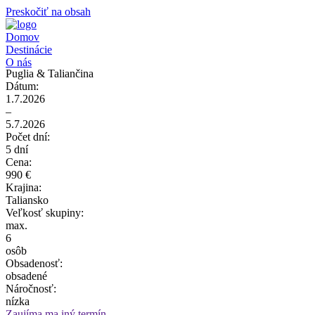
Preskočiť na obsah
Domov
Destinácie
O nás
Puglia & Taliančina
Dátum:
1.7.2026
–
5.7.2026
Počet dní:
5 dní
Cena:
990 €
Krajina:
Taliansko
Veľkosť skupiny:
max.
6
osôb
Obsadenosť:
obsadené
Náročnosť:
nízka
Zaujíma ma iný termín