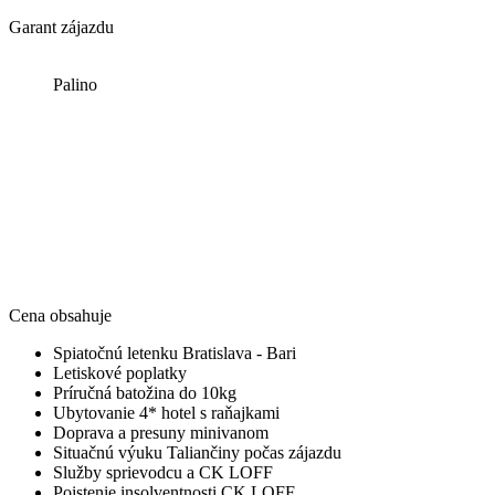
Garant zájazdu
Palino
Cena obsahuje
Spiatočnú letenku Bratislava - Bari
Letiskové poplatky
Príručná batožina do 10kg
Ubytovanie 4* hotel s raňajkami
Doprava a presuny minivanom
Situačnú výuku Taliančiny počas zájazdu
Služby sprievodcu a CK LOFF
Poistenie insolventnosti CK LOFF