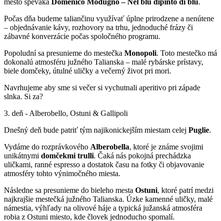
mesto speváka
Domenico Modugno – Nel blu dipinto di blu
.
Počas dňa budeme taliančinu využívať úplne prirodzene a nenútene
– objednávanie kávy, rozhovory na trhu, jednoduché frázy či
zábavné konverzácie počas spoločného programu.
Popoludní sa presunieme do mestečka
Monopoli
. Toto mestečko má
dokonalú atmosféru južného Talianska – malé rybárske prístavy,
biele domčeky, útulné uličky a večerný život pri mori.
Navrhujeme aby sme si večer si vychutnali aperitivo pri západe
slnka. Si za?
3. deň - Alberobello, Ostuni & Gallipoli
Dnešný deň bude patriť tým najikonickejším miestam celej
Puglie
.
Vydáme do rozprávkového
Alberobella
, ktoré je známe svojimi
unikátnymi
domčekmi trulli
. Čaká nás pokojná prechádzka
uličkami, ranné espresso a dostatok času na fotky či objavovanie
atmosféry tohto výnimočného miesta.
Následne sa presunieme do bieleho mesta
Ostuni
, ktoré patrí medzi
najkrajšie mestečká južného Talianska. Úzke kamenné uličky, malé
námestia, výhľady na olivové háje a typická južanská atmosféra
robia z Ostuni miesto, kde človek jednoducho spomalí.