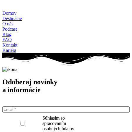
+421-948-314-142
loff@loff.sk
Domov
Destinácie
O nás
Podcast
Blog
FAQ
Kontakt
Kariéra
Odoberaj novinky
a informácie
Súhlasím so
spracovaním
osobných údajov