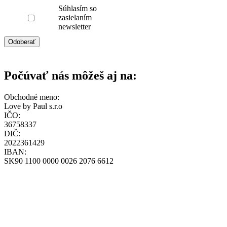
Súhlasím so
zasielaním
newsletter
Odoberať
Počúvať nás môžeš aj na:
Obchodné meno:
Love by Paul s.r.o
IČO:
36758337
DIČ:
2022361429
IBAN:
SK90 1100 0000 0026 2076 6612
loff@loff.sk
+421-948-314-142
Všeobecné obchodné podmienky
Zásady ochrany osobných údajov
Zásady používania cookies
Reklamačný poriadok
Formulár štandardných informácií pre zmluvy o zájazdoch