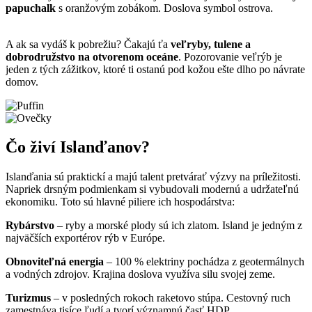
papuchalk
s oranžovým zobákom. Doslova symbol ostrova.
A ak sa vydáš k pobrežiu? Čakajú ťa
veľryby, tulene a
dobrodružstvo na otvorenom oceáne
. Pozorovanie veľrýb je
jeden z tých zážitkov, ktoré ti ostanú pod kožou ešte dlho po návrate
domov.
Čo živí Islanďanov?
Islanďania sú praktickí a majú talent pretvárať výzvy na príležitosti.
Napriek drsným podmienkam si vybudovali modernú a udržateľnú
ekonomiku. Toto sú hlavné piliere ich hospodárstva:
Rybárstvo
– ryby a morské plody sú ich zlatom. Island je jedným z
najväčších exportérov rýb v Európe.
Obnoviteľná energia
– 100 % elektriny pochádza z geotermálnych
a vodných zdrojov. Krajina doslova využíva silu svojej zeme.
Turizmus
– v posledných rokoch raketovo stúpa. Cestovný ruch
zamestnáva tisíce ľudí a tvorí významnú časť HDP.