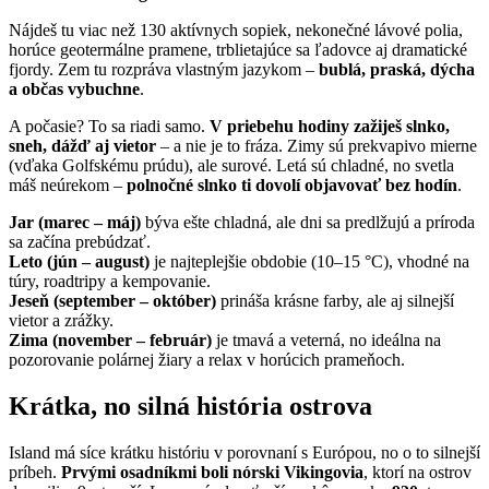
Nájdeš tu viac než 130 aktívnych sopiek, nekonečné lávové polia,
horúce geotermálne pramene, trblietajúce sa ľadovce aj dramatické
fjordy. Zem tu rozpráva vlastným jazykom –
bublá, praská, dýcha
a občas vybuchne
.
A počasie? To sa riadi samo.
V priebehu hodiny zažiješ slnko,
sneh, dážď aj vietor
– a nie je to fráza. Zimy sú prekvapivo mierne
(vďaka Golfskému prúdu), ale surové. Letá sú chladné, no svetla
máš neúrekom –
polnočné slnko ti dovolí objavovať bez hodín
.
Jar (marec – máj)
býva ešte chladná, ale dni sa predlžujú a príroda
sa začína prebúdzať.
Leto (jún – august)
je najteplejšie obdobie (10–15 °C), vhodné na
túry, roadtripy a kempovanie.
Jeseň (september – október)
prináša krásne farby, ale aj silnejší
vietor a zrážky.
Zima (november – február)
je tmavá a veterná, no ideálna na
pozorovanie polárnej žiary a relax v horúcich prameňoch.
Krátka, no silná história ostrova
Island má síce krátku históriu v porovnaní s Európou, no o to silnejší
príbeh.
Prvými osadníkmi boli nórski Vikingovia
, ktorí na ostrov