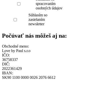
spracovaním
osobných údajov
Súhlasím so
zasielaním
newsletter
Počúvať nás môžeš aj na:
Obchodné meno:
Love by Paul s.r.o
IČO:
36758337
DIČ:
2022361429
IBAN:
SK90 1100 0000 0026 2076 6612
Všeobecné obchodné podmienky
Zásady ochrany osobných údajov
Zásady používania cookies
Reklamačný poriadok
Formulár štandardných informácií pre zmluvy o zájazdoch
Pravidlá súťaže – poukážka