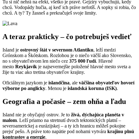
Tu si nič nehrá na efekt, všetko je pravé. Gejzíry vybuchujú, kedy
chcú. Vodopády hučia, aj keď ich práve nefotíš. A sopky si robia, čo
chcú. A ty? Ty žasneš a prekračuješ svoje limity.
A teraz prakticky – čo potrebuješ vedieť
Island je
ostrovný štát v severnom Atlantiku
, leží medzi
Grónskom a Škótskom. Rozlohou je o niečo väčší ako Slovensko,
no s obyvateľstvom len niečo cez
375 000 ľudí
. Hlavné
mesto
Reykjavík
je najsevernejšie položené hlavné mesto sveta a
žije tu viac ako tretina obyvateľov krajiny.
Oficiálnym jazykom je
islandčina
, ale
väčšina obyvateľov hovorí
výborne po anglicky
. Menou je
islandská koruna (ISK)
.
Geografia a počasie – zem ohňa a ľadu
Island nie je obyčajný ostrov. Je to
živá, dýchajúca planéta v
malom
. Leží priamo na stretnutí dvoch tektonických platní –
severoamerickej a eurázijskej – a ty ich hranicu môžeš pokojne
prejsť pešo. A práve toto napätie pod nohami vytvára
krajinu plnú
kontrastov a energie
.