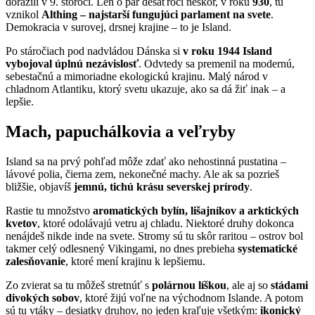
dorazili v 9. storočí. Len o pár desaťročí neskôr, v roku
930
, tu
vznikol
Althing – najstarší fungujúci parlament na svete
.
Demokracia v surovej, drsnej krajine – to je Island.
Po stáročiach pod nadvládou Dánska si
v roku 1944 Island
vybojoval úplnú nezávislosť
. Odvtedy sa premenil na modernú,
sebestačnú a mimoriadne ekologickú krajinu. Malý národ v
chladnom Atlantiku, ktorý svetu ukazuje, ako sa dá žiť inak – a
lepšie.
Mach, papuchálkovia a veľryby
Island sa na prvý pohľad môže zdať ako nehostinná pustatina –
lávové polia, čierna zem, nekonečné machy. Ale ak sa pozrieš
bližšie, objavíš
jemnú, tichú krásu severskej prírody
.
Rastie tu množstvo
aromatických bylín, lišajníkov a arktických
kvetov
, ktoré odolávajú vetru aj chladu. Niektoré druhy dokonca
nenájdeš nikde inde na svete. Stromy sú tu skôr raritou – ostrov bol
takmer celý odlesnený Vikingami, no dnes prebieha
systematické
zalesňovanie
, ktoré mení krajinu k lepšiemu.
Zo zvierat sa tu môžeš stretnúť s
polárnou líškou
, ale aj so
stádami
divokých sobov
, ktoré žijú voľne na východnom Islande. A potom
sú tu vtáky – desiatky druhov, no jeden kraľuje všetkým:
ikonický