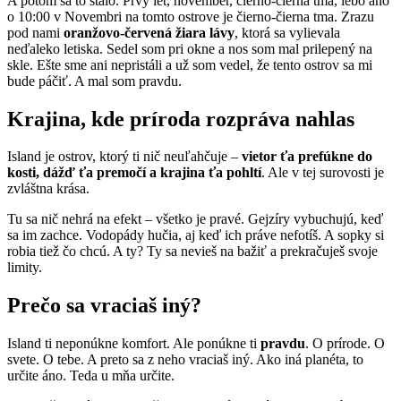
A potom sa to stalo. Prvý let, november, čierno-čierna tma, lebo áno
o 10:00 v Novembri na tomto ostrove je čierno-čierna tma. Zrazu
pod nami
oranžovo-červená žiara lávy
, ktorá sa vylievala
neďaleko letiska. Sedel som pri okne a nos som mal prilepený na
skle. Ešte sme ani nepristáli a už som vedel, že tento ostrov sa mi
bude páčiť. A mal som pravdu.
Krajina, kde príroda rozpráva nahlas
Island je ostrov, ktorý ti nič neuľahčuje –
vietor ťa prefúkne do
kosti, dážď ťa premočí a krajina ťa pohltí
. Ale v tej surovosti je
zvláštna krása.
Tu sa nič nehrá na efekt – všetko je pravé. Gejzíry vybuchujú, keď
sa im zachce. Vodopády hučia, aj keď ich práve nefotíš. A sopky si
robia tiež čo chcú. A ty? Ty sa nevieš na bažiť a prekračuješ svoje
limity.
Prečo sa vraciaš iný?
Island ti neponúkne komfort. Ale ponúkne ti
pravdu
. O prírode. O
svete. O tebe. A preto sa z neho vraciaš iný. Ako iná planéta, to
určite áno. Teda u mňa určite.