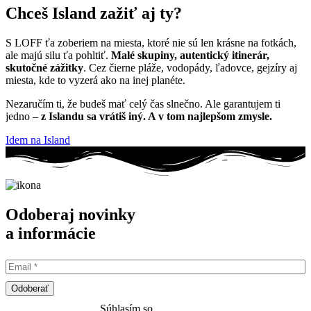
Chceš Island zažiť aj ty?
S LOFF ťa zoberiem na miesta, ktoré nie sú len krásne na fotkách,
ale majú silu ťa pohltiť.
Malé skupiny, autentický itinerár,
skutočné zážitky
. Cez čierne pláže, vodopády, ľadovce, gejzíry aj
miesta, kde to vyzerá ako na inej planéte.
Nezaručím ti, že budeš mať celý čas slnečno. Ale garantujem ti
jedno –
z Islandu sa vrátiš iný. A v tom najlepšom zmysle.
Idem na Island
Odoberaj novinky
a informácie
Odoberať
Súhlasím so