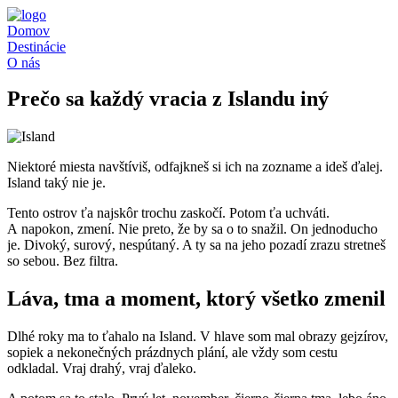
Preskočiť
na
Domov
obsah
Destinácie
O nás
Prečo sa každý vracia z Islandu iný
Niektoré miesta navštíviš, odfajkneš si ich na zozname a ideš ďalej.
Island taký nie je.
Tento ostrov ťa najskôr trochu zaskočí. Potom ťa uchváti.
A napokon, zmení. Nie preto, že by sa o to snažil. On jednoducho
je. Divoký, surový, nespútaný. A ty sa na jeho pozadí zrazu stretneš
so sebou. Bez filtra.
Láva, tma a moment, ktorý všetko zmenil
Dlhé roky ma to ťahalo na Island. V hlave som mal obrazy gejzírov,
sopiek a nekonečných prázdnych plání, ale vždy som cestu
odkladal. Vraj drahý, vraj ďaleko.